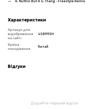
6. Nuthin But A G Thang - Freestyle Remix
Характеристики
Артикул для
відображення
45899SH
на сайті
Країна
Китай
походження
Відгуки
Додайте перший відгук