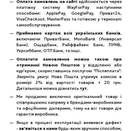
Оплата замовлень на сайті
здійснюється через
платіжну систему WayForPay наступними
способами: ApplePay, GooglePay, Приват24,
VisaCheckout, MasterPass та готівкою у терміналі
самообслуговування.
Приймаємо картки всіх українських банків
,
включаючи ПриватБанк, MonoBank (Універсал
Банк), Ощадбанк, Райффайзен Банк, ПУМБ,
Укрсиббанк, ОТП Банк, та інші.
Оплатити замовлення можна також при
отриманні Новою Поштою
у відділенні або
кур'єром, скориставшись послугою "Післяплата".
Зверніть увагу
: Нова Пошта утримує комісію в
розмірі 2% від вартості товарів + 20 грн.
Детальніше можна дізнатись
тут
.
Ми продаємо виключно оригінальний товар і
співпрацюємо напряму з брендами-виробниками
та офіційними дилерами, тому на всі товари діє
гарантія виробника.
Якщо в процесі експлуатації виявився дефект
-
зв’яжіться з нами
будь-яким зручним способом,