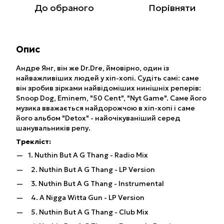
До обраного
Порівняти
Опис
Андре Янг, він же Dr.Dre, ймовірно, один із
найважливіших людей у ​​хіп-хопі. Судіть самі: саме
він зробив зірками найвідоміших нинішніх реперів:
Snoop Dog, Eminem, "50 Cent", "Nyt Game". Саме його
музика вважається найдорожчою в хіп-хопі і саме
його альбом "Detox" - найочікуваніший серед
шанувальників репу.
Трекліст:
1. Nuthin But A G Thang - Radio Mix
2. Nuthin But A G Thang - LP Version
3. Nuthin But A G Thang - Instrumental
4. A Nigga Witta Gun - LP Version
5. Nuthin But A G Thang - Club Mix