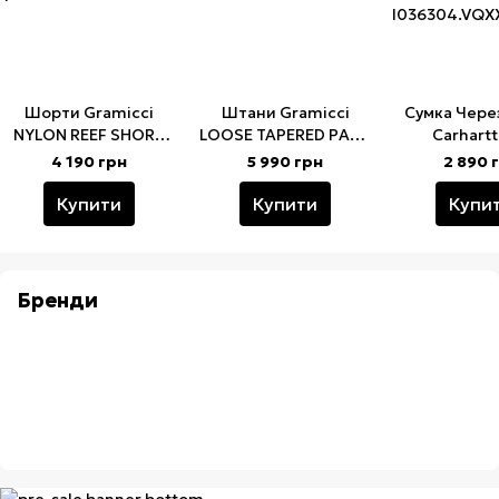
Шорти Gramicci
Штани Gramicci
Сумка Чере
NYLON REEF SHORT
LOOSE TAPERED PANT
Carhartt
black
black (G103-OGT-BK)
EIGHTY
4 190 грн
5 990 грн
2 890 
SHOULDER BAG
Купити
Купити
Купи
Бренди