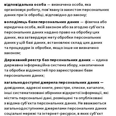
відповідальна особа
— визначена особа, яка
організовує роботу, пов’язану із захистом персональних
даних при їх обробці, відповідно до закону;
володілець бази персональних даних
— фізична або
юридична особа, якій законом або за згодою суб’єкта
персональних даних надано право на обробку цих
даних, яка затверджує мету обробки персональних
даних у цій базі даних, встановлює склад цих даних
та процедури їх обробки, якщо інше не визначено
законом;
Державний реєстр баз персональних даних
— єдина
державна інформаційна система збору, накопичення
та обробки відомостей про зареєстровані бази
персональних даних;
загальнодоступні джерела персональних даних —
довідники, адресні книги, реєстри, списки, каталоги,
інші систематизовані збірники відкритої інформації, які
містять персональні дані, розміщені та опубліковані
з відома суб’єкта персональних даних. Не вважаються
загальнодоступними джерелами персональних даних
соціальні мережі та інтернет-ресурси, в яких суб’єкт