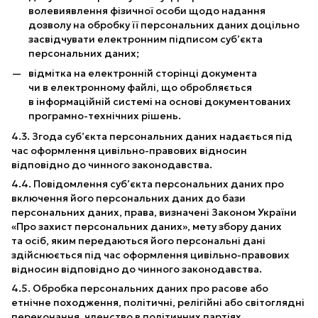
волевиявлення фізичної особи щодо надання
дозволу на обробку її персональних даних доцільно
засвідчувати електронним підписом суб’єкта
персональних даних;
відмітка на електронній сторінці документа
чи в електронному файлі, що обробляється
в інформаційній системі на основі документованих
програмно-технічних рішень.
4.3. Згода суб’єкта персональних даних надається під
час оформлення цивільно-правових відносин
відповідно до чинного законодавства.
4.4. Повідомлення суб’єкта персональних даних про
включення його персональних даних до бази
персональних даних, права, визначені Законом України
«Про захист персональних даних», мету збору даних
та осіб, яким передаються його персональні дані
здійснюється під час оформлення цивільно-правових
відносин відповідно до чинного законодавства.
4.5. Обробка персональних даних про расове або
етнічне походження, політичні, релігійні або світоглядні
переконання, членство в політичних партіях