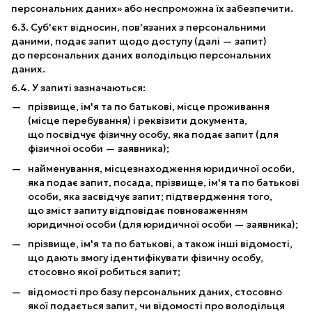
персональних даних» або неспроможна їх забезпечити.
6.3. Суб'єкт відносин, пов'язаних з персональними
даними, подає запит щодо доступу (далі — запит)
до персональних даних володільцю персональних
даних.
6.4. У запиті зазначаються:
прізвище, ім'я та по батькові, місце проживання
(місце перебування) і реквізити документа,
що посвідчує фізичну особу, яка подає запит (для
фізичної особи — заявника);
найменування, місцезнаходження юридичної особи,
яка подає запит, посада, прізвище, ім'я та по батькові
особи, яка засвідчує запит; підтвердження того,
що зміст запиту відповідає повноваженням
юридичної особи (для юридичної особи — заявника);
прізвище, ім'я та по батькові, а також інші відомості,
що дають змогу ідентифікувати фізичну особу,
стосовно якої робиться запит;
відомості про базу персональних даних, стосовно
якої подається запит, чи відомості про володільця