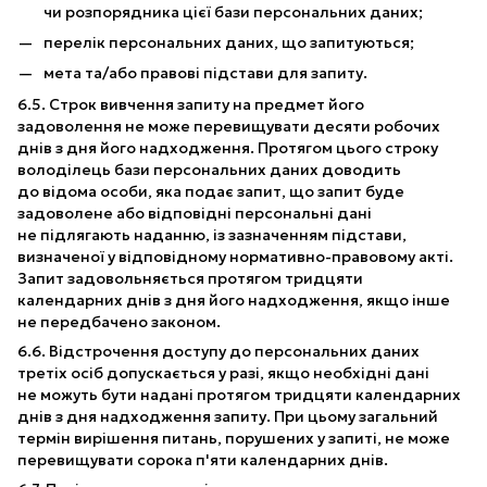
чи розпорядника цієї бази персональних даних;
перелік персональних даних, що запитуються;
мета та/або правові підстави для запиту.
6.5. Строк вивчення запиту на предмет його
задоволення не може перевищувати десяти робочих
днів з дня його надходження. Протягом цього строку
володілець бази персональних даних доводить
до відома особи, яка подає запит, що запит буде
задоволене або відповідні персональні дані
не підлягають наданню, із зазначенням підстави,
визначеної у відповідному нормативно-правовому акті.
Запит задовольняється протягом тридцяти
календарних днів з дня його надходження, якщо інше
не передбачено законом.
6.6. Відстрочення доступу до персональних даних
третіх осіб допускається у разі, якщо необхідні дані
не можуть бути надані протягом тридцяти календарних
днів з дня надходження запиту. При цьому загальний
термін вирішення питань, порушених у запиті, не може
перевищувати сорока п'яти календарних днів.