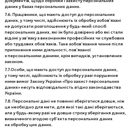
документів, щодо обробки і захисту персональних
даних у базах персональних даних.
7.6. Працівники, що мають доступ до персональних
даних, у тому числі, здійснюють їх обробку зобов’язані
не допускати розголошення у будь-який спосіб
персональних даних, які їм було довірено або які стали
відомі у зв’язку з виконанням професійних чи службових
або трудових обов’язків. Таке зобов’язання чинне після
припинення ними діяльності, пов’язаної
з персональними даними, крім випадків, установлених
законом.
7.7.Особи, що мають доступ до персональних даних,
у тому числі, здійснюють їх обробку у разі порушення
ними вимог Закону України «Про захист персональних
даних» несуть відповідальність згідно законодавства
України.
7.8. Персональні дані не повинні зберігатися довше, ніж
це необхідно для мети, для якої такі дані зберігаються,
але у будь-якому разі не довше строку зберігання даних,
визначеного згодою суб’єкта персональних даних
на обробку цих даних.