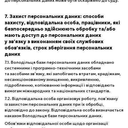
до персональних даних може бути оскаржено до суду.
7. Захист персональних даних: способи
захисту, відповідальна особа, працівники, які
безпосередньо здійснюють обробку та/або
мають доступ до персональних даних
у зв’язку з виконанням своїх службових
обов’язків, строк зберігання персональних
даних
7.1. Володільця бази персональних даних обладнано
системними і програмно-технічними засобами
та засобами зв’язку, які запобігають втратам, крадіжкам,
несанкціонованому знищенню, викривленню,
підробленню, копіюванню інформації і відповідають
вимогам міжнародних та національних стандартів.
7.2. Відповідальна особа організовує роботу, пов’язану
із захистом персональних даних при їх обробці,
відповідно до закону. Відповідальна особа визначається
наказом Володільця бази персональних даних.
Обов’язки відповідальної особи щодо організації