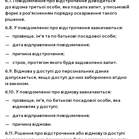
6.7. Повідомлення про відстрочення доводиться
до відома третьої особи, яка подала запит, у письмовій
формі з роз'ясненням порядку оскарження такого
рішення.
6.8. У повідомленні про відстрочення зазначаються:
прізвище, ім'я та по батькові посадової особи;
дата відправлення повідомлення;
причина відстрочення;
строк, протягом якого буде задоволено запит.
6.9. Відмова у доступі до персональних даних
допускається, якщо доступ до них заборонено згідно
із законом.
6.10. У повідомленні про відмову зазначаються:
прізвище, ім'я, по батькові посадової особи, яка
відмовляє у доступі;
дата відправлення повідомлення;
причина відмови.
6.11. Рішення про відстрочення або відмову із доступі