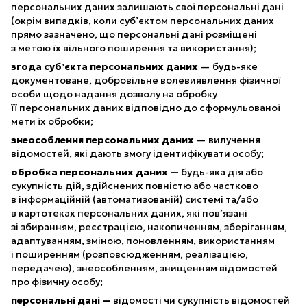
персональних даних залишають свої персональні дані
(окрім випадків, коли суб’єктом персональних даних
прямо зазначено, що персональні дані розміщені
з метою їх вільного поширення та використання);
згода суб’єкта персональних даних
— будь-яке
документоване, добровільне волевиявлення фізичної
особи щодо надання дозволу на обробку
її персональних даних відповідно до сформульованої
мети їх обробки;
знеособлення персональних даних
— вилучення
відомостей, які дають змогу ідентифікувати особу;
обробка персональних даних —
будь-яка дія або
сукупність дій, здійснених повністю або частково
в інформаційній (автоматизованій) системі та/або
в картотеках персональних даних, які пов’язані
зі збиранням, реєстрацією, накопиченням, зберіганням,
адаптуванням, зміною, поновленням, використанням
і поширенням (розповсюдженням, реалізацією,
передачею), знеособленням, знищенням відомостей
про фізичну особу;
персональні дані —
відомості чи сукупність відомостей