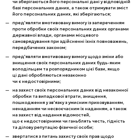
чи зберігаються його персональні дані у відповідній
базі персональних даних, а також отримувати зміст
його персональних даних, які зберігаються;
пред'являти вмотивовану вимогу із запереченням
проти обробки своїх персональних даних органами
державної влади, органами місцевого
самоврядування при здійсненні їхніх повноважень,
передбачених законом;
пред'являти вмотивовану вимогу щодо зміни або
знищення своїх персональних даних будь-яким
володільцем та розпорядником цієї бази, якщо
ці дані обробляються незаконно
чи є недостовірними;
на захист своїх персональних даних від незаконної
обробки та випадкової втрати, знищення,
пошкодження у зв'язку з умисним приховуванням,
ненаданням чи несвоєчасним їх наданням, а також
на захист від надання відомостей,
що є недостовірними чи ганьблять честь, гідність
та ділову репутацію фізичної особи;
звертатися з питань захисту своїх прав щодо