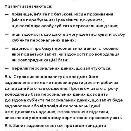
У запиті зазначаються:
прізвище, ім'я та по батькові, місце проживання
(місце перебування) і реквізити документа,
що посвідчує особу суб’єкта персональних даних;
інші відомості, що дають змогу ідентифікувати особу
суб’єкта персональних даних;
відомості про базу персональних даних, стосовно
якої подається запит, чи відомості про володільця
чи розпорядника цієї бази;
перелік персональних даних, що запитуються.
9.4. Строк вивчення запиту на предмет його
задоволення не може перевищувати десяти робочих
днів з дня його надходження. Протягом цього строку
володілець бази персональних даних доводить
до відома суб’єкта персональних даних, що запит буде
задоволене або відповідні персональні дані
не підлягають наданню, із зазначенням підстави,
визначеної у відповідному нормативно-правовому акті.
9.5. Запит задовольняється протягом тридцяти