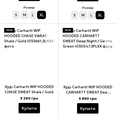
Розмір
Розмір
S
M
L
XL
S
M
L
XL
NEW
NEW
Худі Carhartt WIP HOODED
Худі Carhartt WIP HOODED
CHASE SWEAT Shale / Gold
CARHARTT SWEAT Deep
Night / Gentle Green
5 290 грн
5 890 грн
Купити
Купити