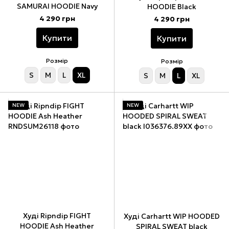
SAMURAI HOODIE Navy
HOODIE Black
4 290 грн
4 290 грн
Купити
Купити
Розмір
Розмір
S
M
L
XL
S
M
L
XL
NEW
NEW
Худі Ripndip FIGHT
Худі Carhartt WIP HOODED
HOODIE Ash Heather
SPIRAL SWEAT black