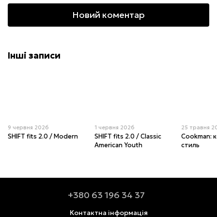
Новий коментар
Інші записи
9 червня 2026
1 червня 2026
25 травня 2
SHIFT fits 2.0 / Modern
SHIFT fits 2.0 / Classic
Cookman: к
American Youth
стиль
+380 63 196 34 37
Контактна інформація