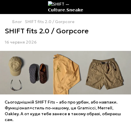
Блог
SHIFT fits 2.0 / Gorpcore
SHIFT fits 2.0 / Gorpcore
16 червня 2026
Сьогоднішній SHIFT Fits – або про урбан, або навпаки.
Функціонал+стиль по-нашому, це Gramicci, Merrell,
Oakley. А от куди тебе занесе в такому образі, обираєш
сам.