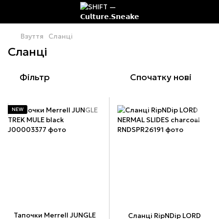
Взуття
Сланці
Сланці
Фільтр
Спочатку нові
NEW
Тапочки Merrell JUNGLE
Сланці RipNDip LORD