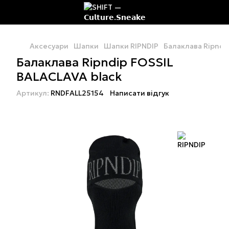
Аксесуари
Шапки
Шапки RIPNDIP
Балаклава Ripndi
Балаклава Ripndip FOSSIL
BALACLAVA black
Артикул:
RNDFALL25154
Написати відгук