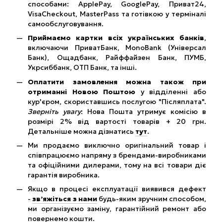
способами: ApplePay, GooglePay, Приват24,
VisaCheckout, MasterPass та готівкою у терміналі
самообслуговування.
Приймаємо картки всіх українських банків
,
включаючи ПриватБанк, MonoBank (Універсал
Банк), Ощадбанк, Райффайзен Банк, ПУМБ,
Укрсиббанк, ОТП Банк, та інші.
Оплатити замовлення можна також при
отриманні Новою Поштою
у відділенні або
кур'єром, скориставшись послугою "Післяплата".
Зверніть увагу
: Нова Пошта утримує комісію в
розмірі 2% від вартості товарів + 20 грн.
Детальніше можна дізнатись
тут
.
Ми продаємо виключно оригінальний товар і
співпрацюємо напряму з брендами-виробниками
та офіційними дилерами, тому на всі товари діє
гарантія виробника.
Якщо в процесі експлуатації виявився дефект
-
зв’яжіться з нами
будь-яким зручним способом,
ми організуємо заміну, гарантійний ремонт або
повернемо кошти.