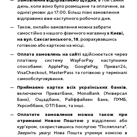
день, коли воно було розміщене та оплачене, за
однієї умови: до 17:00. Більш пізні замовлення
відправимо вже наступного робочого дня.
Також, онлайн-замовлення можна забрати
самостійно з нашого фізичного магазину в
Києві,
на вул. Саксаганського, 18
, розрахувавшись
готівкою або карткою на місці.
Оплата замовлень на сайті
здійснюється через
платіжну систему WayForPay наступними
способами: ApplePay, GooglePay, Приват24,
VisaCheckout, MasterPass та готівкою у терміналі
самообслуговування.
Приймаємо картки всіх українських банків
,
включаючи ПриватБанк, MonoBank (Універсал
Банк), Ощадбанк, Райффайзен Банк, ПУМБ,
Укрсиббанк, ОТП Банк, та інші.
Оплатити замовлення можна також при
отриманні Новою Поштою
у відділенні або
кур'єром, скориставшись послугою "Післяплата".
Зверніть увагу
: Нова Пошта утримує комісію в