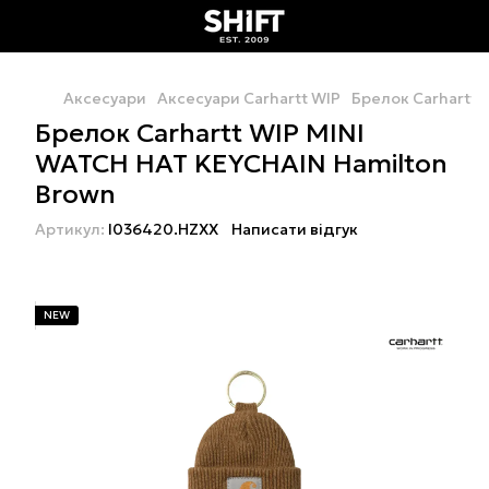
Аксесуари
Аксесуари Carhartt WIP
Брелок Carhartt 
Брелок Carhartt WIP MINI
WATCH HAT KEYCHAIN Hamilton
Brown
Артикул:
I036420.HZXX
Написати відгук
NEW