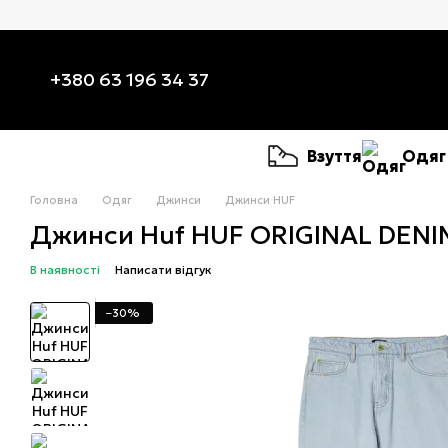
Перейти до основного контенту
+380 63 196 34 37
Взуття
Одяг
Головна
Одяг
Джинси
Джинси HUF
Джинси Huf HUF ORIGINAL DENIM
В наявності
Написати відгук
−30%