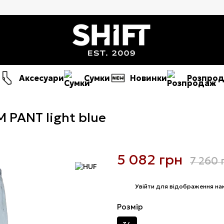
Аксесуари
Сумки
Новинки
Розпро
 PANT light blue
5 082 грн
7 260 
%
Увійти
для відображення на
Розмір