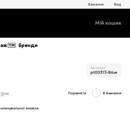
Бажання
Вхід
Мій кошик
даж
Бренди
Артикул
pt00313-lblue
грн
Порівняти
В бажання
копичувальної знижки