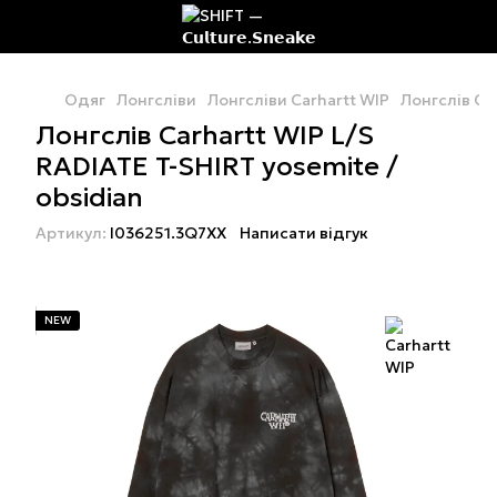
Одяг
Лонгсліви
Лонгсліви Carhartt WIP
Лонгслів Car
Лонгслів Carhartt WIP L/S
RADIATE T-SHIRT yosemite /
obsidian
Артикул:
I036251.3Q7XX
Написати відгук
NEW