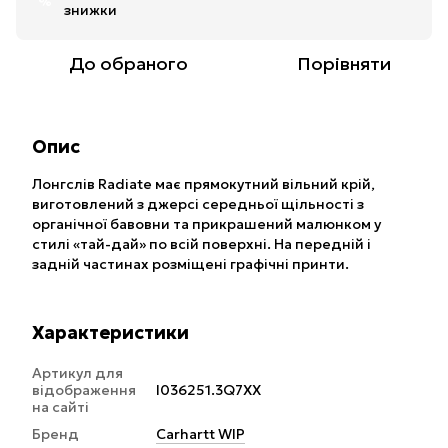
%
знижки
До обраного
Порівняти
Опис
Лонгслів Radiate має прямокутний вільний крій,
виготовлений з джерсі середньої щільності з
органічної бавовни та прикрашений малюнком у
стилі «тай-дай» по всій поверхні. На передній і
задній частинах розміщені графічні принти.
Характеристики
Артикул для
відображення
I036251.3Q7XX
на сайті
Бренд
Carhartt WIP