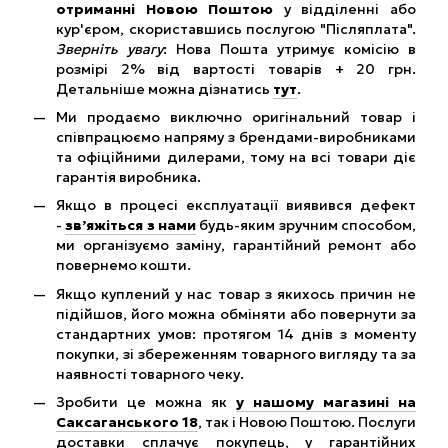
отриманні Новою Поштою
у відділенні або
кур'єром, скориставшись послугою "Післяплата".
Зверніть увагу
: Нова Пошта утримує комісію в
розмірі 2% від вартості товарів + 20 грн.
Детальніше можна дізнатись
тут
.
Ми продаємо виключно оригінальний товар і
співпрацюємо напряму з брендами-виробниками
та офіційними дилерами, тому на всі товари діє
гарантія виробника.
Якщо в процесі експлуатації виявився дефект
-
зв’яжіться з нами
будь-яким зручним способом,
ми організуємо заміну, гарантійний ремонт або
повернемо кошти.
Якщо куплений у нас товар з якихось причин не
підійшов, його можна обміняти або повернути за
стандартних умов: протягом 14 днів з моменту
покупки, зі збереженням товарного вигляду та за
наявності товарного чеку.
Зробити це можна як
у нашому магазині на
Саксаганського 18
, так і Новою Поштою. Послуги
доставки сплачує покупець, у гарантійних