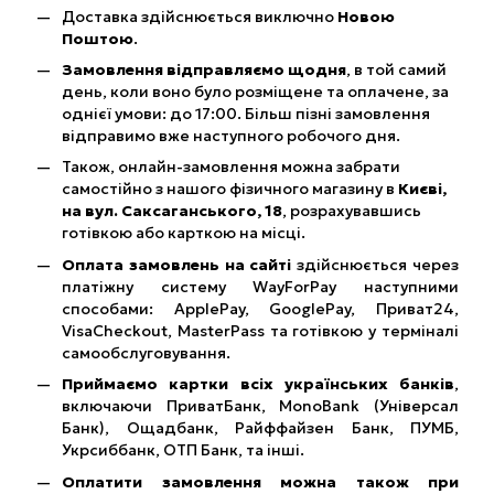
Доставка здійснюється виключно
Новою
Поштою
.
Замовлення відправляємо щодня
, в той самий
день, коли воно було розміщене та оплачене, за
однієї умови: до 17:00. Більш пізні замовлення
відправимо вже наступного робочого дня.
Також, онлайн-замовлення можна забрати
самостійно з нашого фізичного магазину в
Києві,
на вул. Саксаганського, 18
, розрахувавшись
готівкою або карткою на місці.
Оплата замовлень на сайті
здійснюється через
платіжну систему WayForPay наступними
способами: ApplePay, GooglePay, Приват24,
VisaCheckout, MasterPass та готівкою у терміналі
самообслуговування.
Приймаємо картки всіх українських банків
,
включаючи ПриватБанк, MonoBank (Універсал
Банк), Ощадбанк, Райффайзен Банк, ПУМБ,
Укрсиббанк, ОТП Банк, та інші.
Оплатити замовлення можна також при