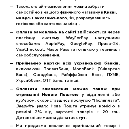
Також, онлайн-замовлення можна забрати
самостійно з нашого фізичного магазину в
Києві,
на вул. Саксаганського, 18
, розрахувавшись
готівкою або карткою на місці.
Оплата замовлень на сайті
здійснюється через
платіжну систему WayForPay наступними
способами: ApplePay, GooglePay, Приват24,
VisaCheckout, MasterPass та готівкою у терміналі
самообслуговування.
Приймаємо картки всіх українських банків
,
включаючи ПриватБанк, MonoBank (Універсал
Банк), Ощадбанк, Райффайзен Банк, ПУМБ,
Укрсиббанк, ОТП Банк, та інші.
Оплатити замовлення можна також при
отриманні Новою Поштою
у відділенні або
кур'єром, скориставшись послугою "Післяплата".
Зверніть увагу
: Нова Пошта утримує комісію в
розмірі 2% від вартості товарів + 20 грн.
Детальніше можна дізнатись
тут
.
Ми продаємо виключно оригінальний товар і