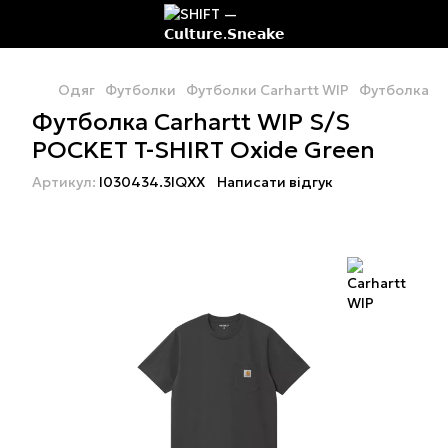
Одяг
Футболки
Футболки Carhartt WIP
Футболка Ca
Футболка Carhartt WIP S/S
POCKET T-SHIRT Oxide Green
Артикул:
I030434.3IQXX
Написати відгук