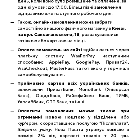
день, коли воно було розміщене та оплачене, за
однієї умови: до 17:00. Більш пізні замовлення
відправимо вже наступного робочого дня.
Також, онлайн-замовлення можна забрати
самостійно з нашого фізичного магазину в
Києві,
на вул. Саксаганського, 18
, розрахувавшись
готівкою або карткою на місці.
Оплата замовлень на сайті
здійснюється через
платіжну систему WayForPay наступними
способами: ApplePay, GooglePay, Приват24,
VisaCheckout, MasterPass та готівкою у терміналі
самообслуговування.
Приймаємо картки всіх українських банків
,
включаючи ПриватБанк, MonoBank (Універсал
Банк), Ощадбанк, Райффайзен Банк, ПУМБ,
Укрсиббанк, ОТП Банк, та інші.
Оплатити замовлення можна також при
отриманні Новою Поштою
у відділенні або
кур'єром, скориставшись послугою "Післяплата".
Зверніть увагу
: Нова Пошта утримує комісію в
розмірі 2% від вартості товарів + 20 грн.