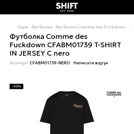
Одяг
Футболки
Футболки Comme des Fuckdown
Фу
Футболка Comme des
Fuckdown CFABM01739 T-SHIRT
IN JERSEY C nero
Артикул:
CFABM01739-NERO
Написати відгук
−30%