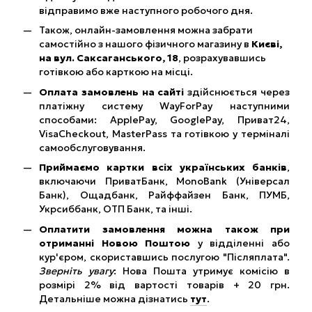
відправимо вже наступного робочого дня.
Також, онлайн-замовлення можна забрати
самостійно з нашого фізичного магазину в
Києві,
на вул. Саксаганського, 18
, розрахувавшись
готівкою або карткою на місці.
Оплата замовлень на сайті
здійснюється через
платіжну систему WayForPay наступними
способами: ApplePay, GooglePay, Приват24,
VisaCheckout, MasterPass та готівкою у терміналі
самообслуговування.
Приймаємо картки всіх українських банків
,
включаючи ПриватБанк, MonoBank (Універсал
Банк), Ощадбанк, Райффайзен Банк, ПУМБ,
Укрсиббанк, ОТП Банк, та інші.
Оплатити замовлення можна також при
отриманні Новою Поштою
у відділенні або
кур'єром, скориставшись послугою "Післяплата".
Зверніть увагу
: Нова Пошта утримує комісію в
розмірі 2% від вартості товарів + 20 грн.
Детальніше можна дізнатись
тут
.