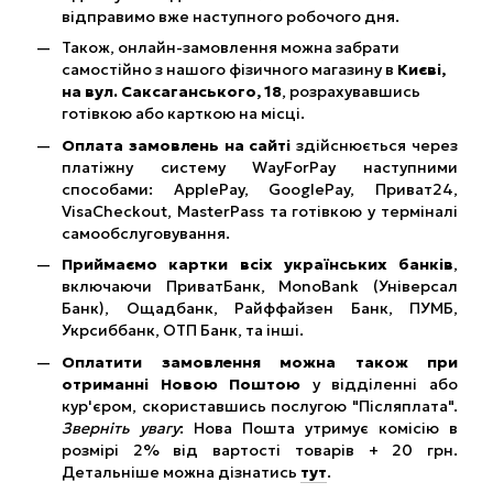
відправимо вже наступного робочого дня.
Також, онлайн-замовлення можна забрати
самостійно з нашого фізичного магазину в
Києві,
на вул. Саксаганського, 18
, розрахувавшись
готівкою або карткою на місці.
Оплата замовлень на сайті
здійснюється через
платіжну систему WayForPay наступними
способами: ApplePay, GooglePay, Приват24,
VisaCheckout, MasterPass та готівкою у терміналі
самообслуговування.
Приймаємо картки всіх українських банків
,
включаючи ПриватБанк, MonoBank (Універсал
Банк), Ощадбанк, Райффайзен Банк, ПУМБ,
Укрсиббанк, ОТП Банк, та інші.
Оплатити замовлення можна також при
отриманні Новою Поштою
у відділенні або
кур'єром, скориставшись послугою "Післяплата".
Зверніть увагу
: Нова Пошта утримує комісію в
розмірі 2% від вартості товарів + 20 грн.
Детальніше можна дізнатись
тут
.