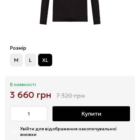
Розмір
M
L
XL
В наявності
3 660 грн
7 320 грн
Купити
Увійти
для відображення накопичувальної
%
знижки