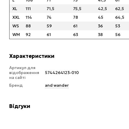
XL
111
71,5
75,5
42,5
62,5
XXL
114
74
78
45
64,5
WS
88
59
61
36
53
WM
92
61
63
38
56
Характеристики
Артикул для
відображення
5744264123-010
на сайті
Бренд
and wander
Відгуки