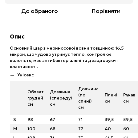
До обраного
Порівняти
Опис
Основний шар з мериносової вовни товщиною 16,5
мікрон, що чудово утримує тепло, контролює
вологість, має антибактеріальні та дезодоруючі
властивості.
Унісекс
Довжина
Обхват
Довжина
(по
Плечі
Рукав
грудей
(спереду)
спині)
см
см
см
см
см
S
98
67
71
39,5
59,5
M
100
68
72
40
60
L
108
71
75
41,5
61