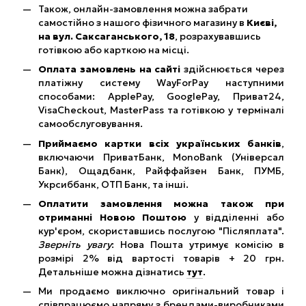
Також, онлайн-замовлення можна забрати
самостійно з нашого фізичного магазину в
Києві,
на вул. Саксаганського, 18
, розрахувавшись
готівкою або карткою на місці.
Оплата замовлень на сайті
здійснюється через
платіжну систему WayForPay наступними
способами: ApplePay, GooglePay, Приват24,
VisaCheckout, MasterPass та готівкою у терміналі
самообслуговування.
Приймаємо картки всіх українських банків
,
включаючи ПриватБанк, MonoBank (Універсал
Банк), Ощадбанк, Райффайзен Банк, ПУМБ,
Укрсиббанк, ОТП Банк, та інші.
Оплатити замовлення можна також при
отриманні Новою Поштою
у відділенні або
кур'єром, скориставшись послугою "Післяплата".
Зверніть увагу
: Нова Пошта утримує комісію в
розмірі 2% від вартості товарів + 20 грн.
Детальніше можна дізнатись
тут
.
Ми продаємо виключно оригінальний товар і
співпрацюємо напряму з брендами-виробниками