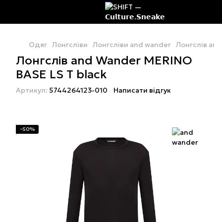
Одяг
Лонгсліви
Лонгсліви and wander
Лонгслів and
Лонгслів and Wander MERINO
BASE LS T black
Артикул:
5744264123-010
Написати відгук
−50%