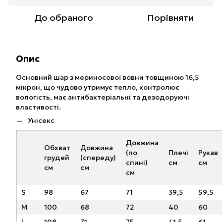
До обраного
Порівняти
Опис
Основний шар з мериносової вовни товщиною 16,5
мікрон, що чудово утримує тепло, контролює
вологість, має антибактеріальні та дезодоруючі
властивості.
Унісекс
Довжина
Обхват
Довжина
(по
Плечі
Рукав
грудей
(спереду)
спині)
см
см
см
см
см
S
98
67
71
39,5
59,5
M
100
68
72
40
60
L
108
71
75
41,5
61