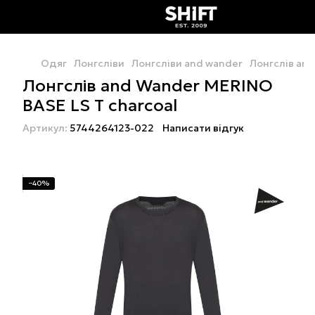
Одяг
Лонгсліви
Лонгсліви and wander
Лонгслів and
Лонгслів and Wander MERINO
BASE LS T charcoal
Артикул:
5744264123-022
Написати відгук
−40%