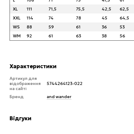
XL
111
71,5
75,5
42,5
62,5
XXL
114
74
78
45
64,5
WS
88
59
61
36
53
WM
92
61
63
38
56
Характеристики
Артикул для
відображення
5744264123-022
на сайті
Бренд
and wander
Відгуки