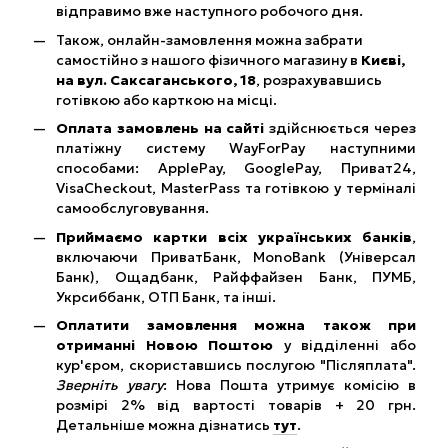
відправимо вже наступного робочого дня.
Також, онлайн-замовлення можна забрати
самостійно з нашого фізичного магазину в
Києві,
на вул. Саксаганського, 18
, розрахувавшись
готівкою або карткою на місці.
Оплата замовлень на сайті
здійснюється через
платіжну систему WayForPay наступними
способами: ApplePay, GooglePay, Приват24,
VisaCheckout, MasterPass та готівкою у терміналі
самообслуговування.
Приймаємо картки всіх українських банків
,
включаючи ПриватБанк, MonoBank (Універсал
Банк), Ощадбанк, Райффайзен Банк, ПУМБ,
Укрсиббанк, ОТП Банк, та інші.
Оплатити замовлення можна також при
отриманні Новою Поштою
у відділенні або
кур'єром, скориставшись послугою "Післяплата".
Зверніть увагу
: Нова Пошта утримує комісію в
розмірі 2% від вартості товарів + 20 грн.
Детальніше можна дізнатись
тут
.