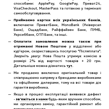
способами: ApplePay, GooglePay, Приват24,
VisaCheckout, MasterPass та готівкою у терміналі
самообслуговування.
Приймаємо картки всіх українських банків
,
включаючи ПриватБанк, MonoBank (Універсал
Банк), Ощадбанк, Райффайзен Банк, ПУМБ,
Укрсиббанк, ОТП Банк, та інші.
Оплатити замовлення можна також при
отриманні Новою Поштою
у відділенні або
кур'єром, скориставшись послугою "Післяплата".
Зверніть увагу
: Нова Пошта утримує комісію в
розмірі 2% від вартості товарів + 20 грн.
Детальніше можна дізнатись
тут
.
Ми продаємо виключно оригінальний товар і
співпрацюємо напряму з брендами-виробниками
та офіційними дилерами, тому на всі товари діє
гарантія виробника.
Якщо в процесі експлуатації виявився дефект
-
зв’яжіться з нами
будь-яким зручним способом,
ми організуємо заміну, гарантійний ремонт або
повернемо кошти.