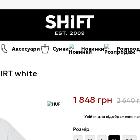
Аксесуари
Сумки
Новинки
Розпро
IRT white
1 848 грн
2 640 
%
Увійти
для відображення на
Розмір