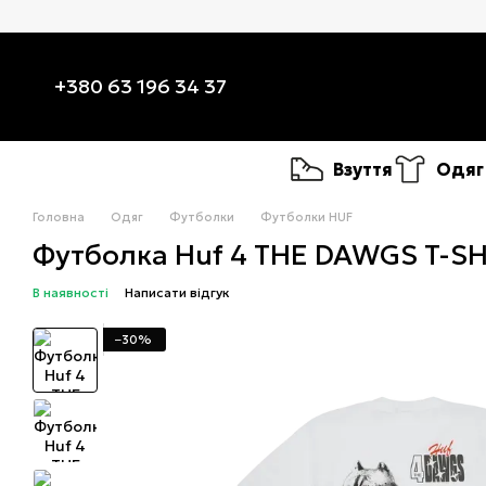
Перейти до основного контенту
+380 63 196 34 37
Взуття
Одяг
Головна
Одяг
Футболки
Футболки HUF
Футболка Huf 4 THE DAWGS T-SH
В наявності
Написати відгук
−30%