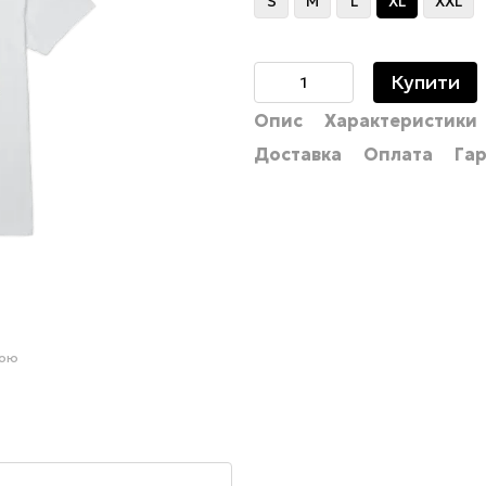
S
M
L
XL
XXL
Купити
Опис
Характеристики
Доставка
Оплата
Гар
гою