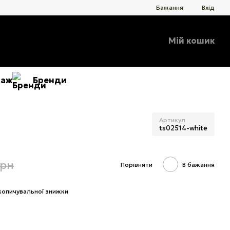
Бажання
Вхід
Мій кошик
даж
Бренди
Артикул
ts02514-white
грн
Порівняти
В бажання
копичувальної знижки