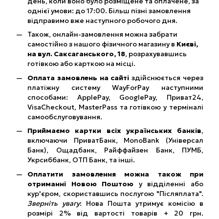
день, коли воно було розміщене та оплачене, за
однієї умови: до 17:00. Більш пізні замовлення
відправимо вже наступного робочого дня.
Також, онлайн-замовлення можна забрати
самостійно з нашого фізичного магазину в
Києві,
на вул. Саксаганського, 18
, розрахувавшись
готівкою або карткою на місці.
Оплата замовлень на сайті
здійснюється через
платіжну систему WayForPay наступними
способами: ApplePay, GooglePay, Приват24,
VisaCheckout, MasterPass та готівкою у терміналі
самообслуговування.
Приймаємо картки всіх українських банків
,
включаючи ПриватБанк, MonoBank (Універсал
Банк), Ощадбанк, Райффайзен Банк, ПУМБ,
Укрсиббанк, ОТП Банк, та інші.
Оплатити замовлення можна також при
отриманні Новою Поштою
у відділенні або
кур'єром, скориставшись послугою "Післяплата".
Зверніть увагу
: Нова Пошта утримує комісію в
розмірі 2% від вартості товарів + 20 грн.