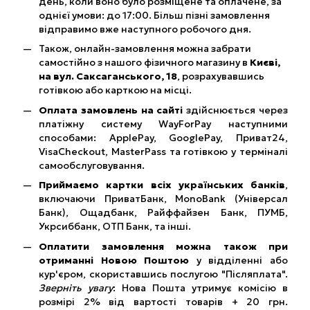
день, коли воно було розміщене та оплачене, за
однієї умови: до 17:00. Більш пізні замовлення
відправимо вже наступного робочого дня.
Також, онлайн-замовлення можна забрати
самостійно з нашого фізичного магазину в
Києві,
на вул. Саксаганського, 18
, розрахувавшись
готівкою або карткою на місці.
Оплата замовлень на сайті
здійснюється через
платіжну систему WayForPay наступними
способами: ApplePay, GooglePay, Приват24,
VisaCheckout, MasterPass та готівкою у терміналі
самообслуговування.
Приймаємо картки всіх українських банків
,
включаючи ПриватБанк, MonoBank (Універсал
Банк), Ощадбанк, Райффайзен Банк, ПУМБ,
Укрсиббанк, ОТП Банк, та інші.
Оплатити замовлення можна також при
отриманні Новою Поштою
у відділенні або
кур'єром, скориставшись послугою "Післяплата".
Зверніть увагу
: Нова Пошта утримує комісію в
розмірі 2% від вартості товарів + 20 грн.