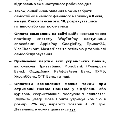
відправимо вже наступного робочого дня.
Також, онлайн-замовлення можна забрати
самостійно з нашого фізичного магазину в
Києві,
на вул. Саксаганського, 18
, розрахувавшись
готівкою або карткою на місці.
Оплата замовлень на сайті
здійснюється через
платіжну систему WayForPay наступними
способами: ApplePay, GooglePay, Приват24,
VisaCheckout, MasterPass та готівкою у терміналі
самообслуговування.
Приймаємо картки всіх українських банків
,
включаючи ПриватБанк, MonoBank (Універсал
Банк), Ощадбанк, Райффайзен Банк, ПУМБ,
Укрсиббанк, ОТП Банк, та інші.
Оплатити замовлення можна також при
отриманні Новою Поштою
у відділенні або
кур'єром, скориставшись послугою "Післяплата".
Зверніть увагу
: Нова Пошта утримує комісію в
розмірі 2% від вартості товарів + 20 грн.
Детальніше можна дізнатись
тут
.