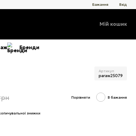
Бажання
Вхід
Мій кошик
даж
Бренди
Артикул
paraw25079
грн
Порівняти
В бажання
копичувальної знижки