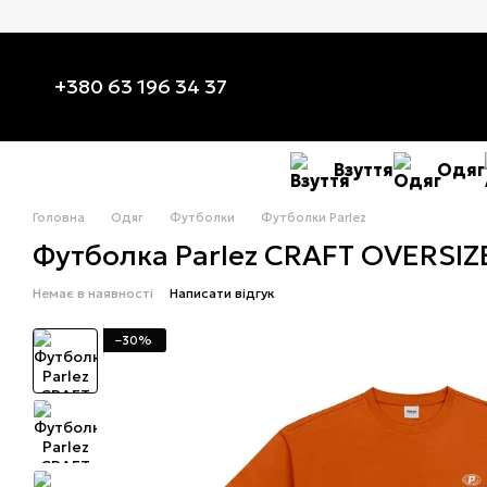
Перейти до основного контенту
+380 63 196 34 37
Взуття
Одяг
Головна
Одяг
Футболки
Футболки Parlez
Футболка Parlez CRAFT OVERSIZE
Немає в наявності
Написати відгук
−30%