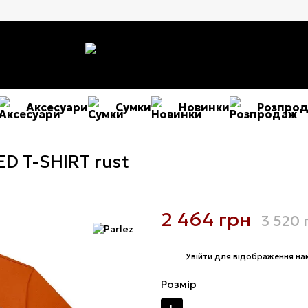
Аксесуари
Сумки
Новинки
Розпро
D T-SHIRT rust
2 464 грн
3 520 
%
Увійти
для відображення на
Розмір