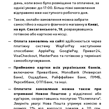
день, коли воно було розміщене та оплачене, за
однієї умови: до 17:00. Більш пізні замовлення
відправимо вже наступного робочого дня.
Також, онлайн-замовлення можна забрати
самостійно з нашого фізичного магазину в
Києві,
на вул. Саксаганського, 18
, розрахувавшись
готівкою або карткою на місці.
Оплата замовлень на сайті
здійснюється через
платіжну систему WayForPay наступними
способами: ApplePay, GooglePay, Приват24,
VisaCheckout, MasterPass та готівкою у терміналі
самообслуговування.
Приймаємо картки всіх українських банків
,
включаючи ПриватБанк, MonoBank (Універсал
Банк), Ощадбанк, Райффайзен Банк, ПУМБ,
Укрсиббанк, ОТП Банк, та інші.
Оплатити замовлення можна також при
отриманні Новою Поштою
у відділенні або
кур'єром, скориставшись послугою "Післяплата".
Зверніть увагу
: Нова Пошта утримує комісію в
розмірі 2% від вартості товарів + 20 грн.