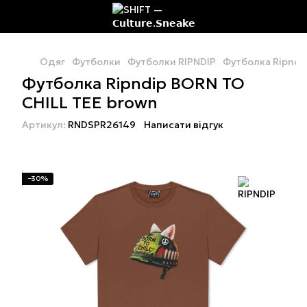
Одяг
Футболки
Футболки RIPNDIP
Футболка Ripndi
Футболка Ripndip BORN TO
CHILL TEE brown
Артикул:
RNDSPR26149
Написати відгук
−30%