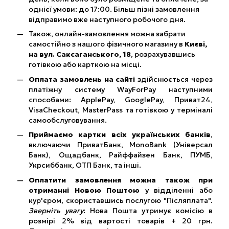
однієї умови: до 17:00. Більш пізні замовлення
відправимо вже наступного робочого дня.
Також, онлайн-замовлення можна забрати
самостійно з нашого фізичного магазину в
Києві,
на вул. Саксаганського, 18
, розрахувавшись
готівкою або карткою на місці.
Оплата замовлень на сайті
здійснюється через
платіжну систему WayForPay наступними
способами: ApplePay, GooglePay, Приват24,
VisaCheckout, MasterPass та готівкою у терміналі
самообслуговування.
Приймаємо картки всіх українських банків
,
включаючи ПриватБанк, MonoBank (Універсал
Банк), Ощадбанк, Райффайзен Банк, ПУМБ,
Укрсиббанк, ОТП Банк, та інші.
Оплатити замовлення можна також при
отриманні Новою Поштою
у відділенні або
кур'єром, скориставшись послугою "Післяплата".
Зверніть увагу
: Нова Пошта утримує комісію в
розмірі 2% від вартості товарів + 20 грн.