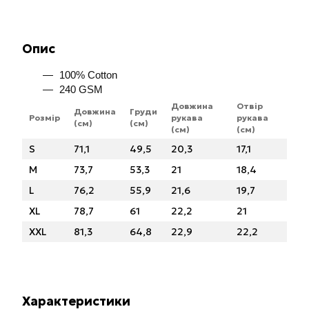
Опис
100% Cotton
240 GSM
Довжина
Отвір
Довжина
Груди
Розмір
рукава
рукава
(см)
(см)
(см)
(см)
S
71,1
49,5
20,3
17,1
M
73,7
53,3
21
18,4
L
76,2
55,9
21,6
19,7
XL
78,7
61
22,2
21
XXL
81,3
64,8
22,9
22,2
Характеристики