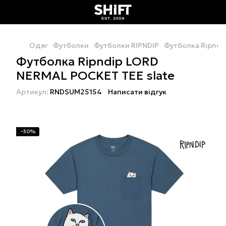
Одяг
Футболки
Футболки RIPNDIP
Футболка Ripndi
Футболка Ripndip LORD
NERMAL POCKET TEE slate
Артикул:
RNDSUM25154
Написати відгук
−30%