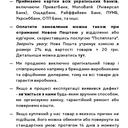
Приймаємо картки всіх українських банків
,
включаючи ПриватБанк, MonoBank (Універсал
Банк), Ощадбанк, Райффайзен Банк, ПУМБ,
Укрсиббанк, ОТП Банк, та інші.
Оплатити замовлення можна також при
отриманні Новою Поштою
у відділенні або
кур'єром, скориставшись послугою "Післяплата".
Зверніть увагу
: Нова Пошта утримує комісію в
розмірі 2% від вартості товарів + 20 грн.
Детальніше можна дізнатись
тут
.
Ми продаємо виключно оригінальний товар і
співпрацюємо напряму з брендами-виробниками
та офіційними дилерами, тому на всі товари діє
гарантія виробника.
Якщо в процесі експлуатації виявився дефект
-
зв’яжіться з нами
будь-яким зручним способом,
ми організуємо заміну, гарантійний ремонт або
повернемо кошти.
Якщо куплений у нас товар з якихось причин не
підійшов, його можна обміняти або повернути за
стандартних умов: протягом 14 днів з моменту