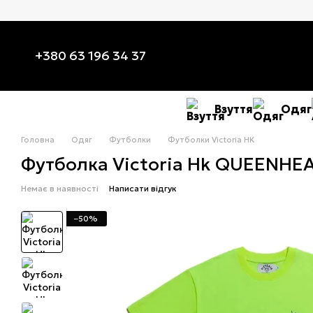
Перейти до основного контенту
+380 63 196 34 37
Взуття
Одяг
Головна
Одяг
Футболки
Футболки Victoria HK
Футболка Victoria Hk QUEENHE
Немає в наявності
Написати відгук
−50%