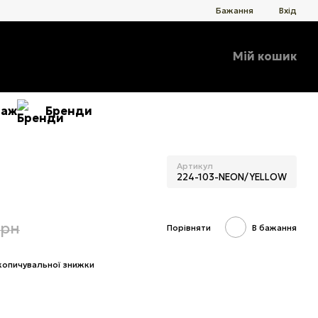
Бажання
Вхід
Мій кошик
даж
Бренди
Артикул
224-103-NEON/YELLOW
грн
Порівняти
В бажання
копичувальної знижки