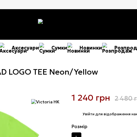
Аксесуари
Сумки
Новинки
Розпро
AD LOGO TEE Neon/Yellow
1 240 грн
2 480 
%
Увійти
для відображення на
Розмір