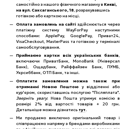
самостійно з нашого фізичного магазину в
Києві,
на вул. Саксаганського, 18
, розрахувавшись
готівкою або карткою на місці.
Оплата замовлень на сайті
здійснюється через
платіжну систему WayForPay наступними
способами: ApplePay, GooglePay, Приват24,
VisaCheckout, MasterPass та готівкою у терміналі
самообслуговування.
Приймаємо картки всіх українських банків
,
включаючи ПриватБанк, MonoBank (Універсал
Банк), Ощадбанк, Райффайзен Банк, ПУМБ,
Укрсиббанк, ОТП Банк, та інші.
Оплатити замовлення можна також при
отриманні Новою Поштою
у відділенні або
кур'єром, скориставшись послугою "Післяплата".
Зверніть увагу
: Нова Пошта утримує комісію в
розмірі 2% від вартості товарів + 20 грн.
Детальніше можна дізнатись
тут
.
Ми продаємо виключно оригінальний товар і
співпрацюємо напряму з брендами-виробниками