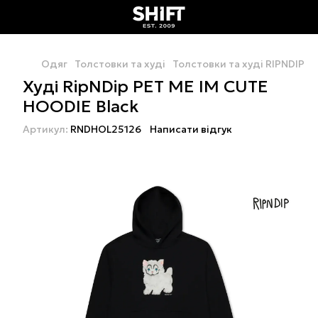
Одяг
Толстовки та худі
Толстовки та худі RIPNDIP
Х
Худі RipNDip PET ME IM CUTE
HOODIE Black
Артикул:
RNDHOL25126
Написати відгук