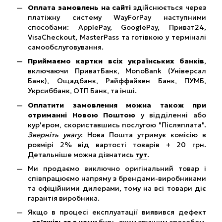
Оплата замовлень на сайті
здійснюється через
платіжну систему WayForPay наступними
способами: ApplePay, GooglePay, Приват24,
VisaCheckout, MasterPass та готівкою у терміналі
самообслуговування.
Приймаємо картки всіх українських банків
,
включаючи ПриватБанк, MonoBank (Універсал
Банк), Ощадбанк, Райффайзен Банк, ПУМБ,
Укрсиббанк, ОТП Банк, та інші.
Оплатити замовлення можна також при
отриманні Новою Поштою
у відділенні або
кур'єром, скориставшись послугою "Післяплата".
Зверніть увагу
: Нова Пошта утримує комісію в
розмірі 2% від вартості товарів + 20 грн.
Детальніше можна дізнатись
тут
.
Ми продаємо виключно оригінальний товар і
співпрацюємо напряму з брендами-виробниками
та офіційними дилерами, тому на всі товари діє
гарантія виробника.
Якщо в процесі експлуатації виявився дефект