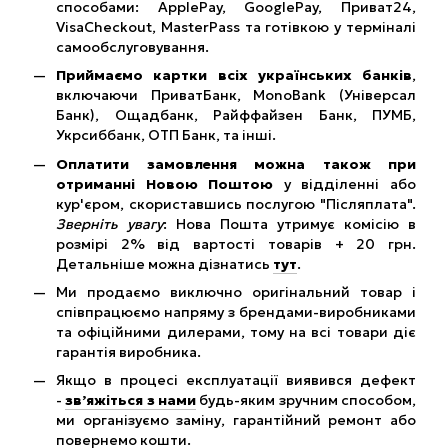
способами: ApplePay, GooglePay, Приват24,
VisaCheckout, MasterPass та готівкою у терміналі
самообслуговування.
Приймаємо картки всіх українських банків
,
включаючи ПриватБанк, MonoBank (Універсал
Банк), Ощадбанк, Райффайзен Банк, ПУМБ,
Укрсиббанк, ОТП Банк, та інші.
Оплатити замовлення можна також при
отриманні Новою Поштою
у відділенні або
кур'єром, скориставшись послугою "Післяплата".
Зверніть увагу
: Нова Пошта утримує комісію в
розмірі 2% від вартості товарів + 20 грн.
Детальніше можна дізнатись
тут
.
Ми продаємо виключно оригінальний товар і
співпрацюємо напряму з брендами-виробниками
та офіційними дилерами, тому на всі товари діє
гарантія виробника.
Якщо в процесі експлуатації виявився дефект
-
зв’яжіться з нами
будь-яким зручним способом,
ми організуємо заміну, гарантійний ремонт або
повернемо кошти.