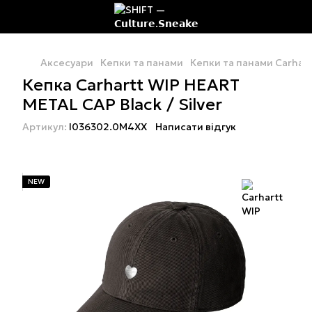
Аксесуари
Кепки та панами
Кепки та панами Carhart
Кепка Carhartt WIP HEART
METAL CAP Black / Silver
Артикул:
I036302.0M4XX
Написати відгук
NEW