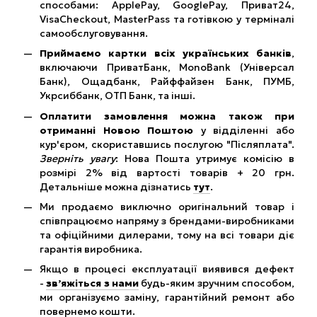
способами: ApplePay, GooglePay, Приват24,
VisaCheckout, MasterPass та готівкою у терміналі
самообслуговування.
Приймаємо картки всіх українських банків
,
включаючи ПриватБанк, MonoBank (Універсал
Банк), Ощадбанк, Райффайзен Банк, ПУМБ,
Укрсиббанк, ОТП Банк, та інші.
Оплатити замовлення можна також при
отриманні Новою Поштою
у відділенні або
кур'єром, скориставшись послугою "Післяплата".
Зверніть увагу
: Нова Пошта утримує комісію в
розмірі 2% від вартості товарів + 20 грн.
Детальніше можна дізнатись
тут
.
Ми продаємо виключно оригінальний товар і
співпрацюємо напряму з брендами-виробниками
та офіційними дилерами, тому на всі товари діє
гарантія виробника.
Якщо в процесі експлуатації виявився дефект
-
зв’яжіться з нами
будь-яким зручним способом,
ми організуємо заміну, гарантійний ремонт або
повернемо кошти.