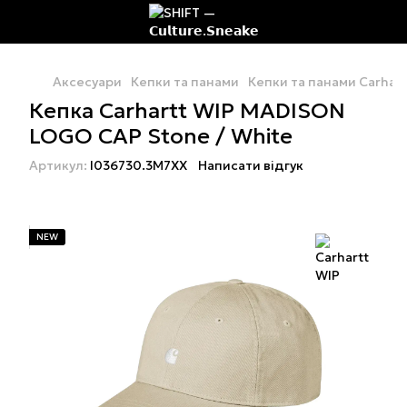
Аксесуари
Кепки та панами
Кепки та панами Carhart
Кепка Carhartt WIP MADISON
LOGO CAP Stone / White
Артикул:
I036730.3M7XX
Написати відгук
NEW