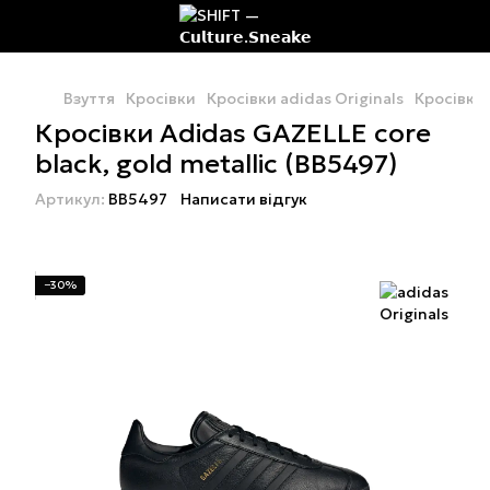
Взуття
Кросівки
Кросівки adidas Originals
Кросівки 
Кросівки Adidas GAZELLE core
black, gold metallic (BB5497)
Артикул:
BB5497
Написати відгук
−30%