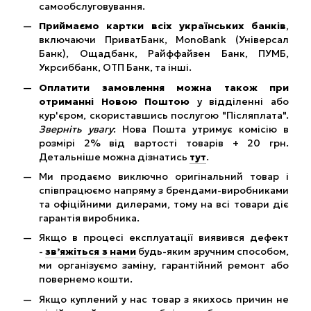
самообслуговування.
Приймаємо картки всіх українських банків
,
включаючи ПриватБанк, MonoBank (Універсал
Банк), Ощадбанк, Райффайзен Банк, ПУМБ,
Укрсиббанк, ОТП Банк, та інші.
Оплатити замовлення можна також при
отриманні Новою Поштою
у відділенні або
кур'єром, скориставшись послугою "Післяплата".
Зверніть увагу
: Нова Пошта утримує комісію в
розмірі 2% від вартості товарів + 20 грн.
Детальніше можна дізнатись
тут
.
Ми продаємо виключно оригінальний товар і
співпрацюємо напряму з брендами-виробниками
та офіційними дилерами, тому на всі товари діє
гарантія виробника.
Якщо в процесі експлуатації виявився дефект
-
зв’яжіться з нами
будь-яким зручним способом,
ми організуємо заміну, гарантійний ремонт або
повернемо кошти.
Якщо куплений у нас товар з якихось причин не