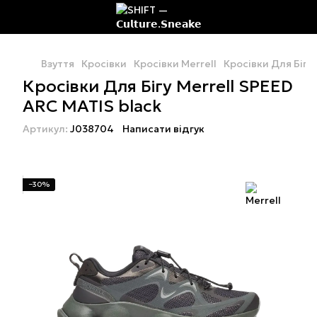
Взуття
Кросівки
Кросівки Merrell
Кросівки Для Бігу 
Кросівки Для Бігу Merrell SPEED
ARC MATIS black
Артикул:
J038704
Написати відгук
−30%