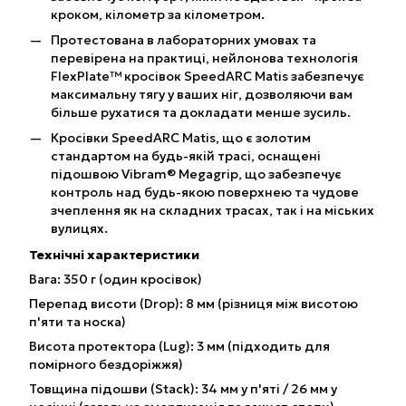
кроком, кілометр за кілометром.
Протестована в лабораторних умовах та
перевірена на практиці, нейлонова технологія
FlexPlate™ кросівок SpeedARC Matis забезпечує
максимальну тягу у ваших ніг, дозволяючи вам
більше рухатися та докладати менше зусиль.
Кросівки SpeedARC Matis, що є золотим
стандартом на будь-якій трасі, оснащені
підошвою Vibram® Megagrip, що забезпечує
контроль над будь-якою поверхнею та чудове
зчеплення як на складних трасах, так і на міських
вулицях.
Технічні характеристики
Вага: 350 г (один кросівок)
Перепад висоти (Drop): 8 мм (різниця між висотою
п'яти та носка)
Висота протектора (Lug): 3 мм (підходить для
помірного бездоріжжя)
Товщина підошви (Stack): 34 мм у п'яті / 26 мм у