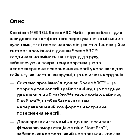
Опис
Кросівки MERRELL SpeedARC Matis – розроблені для
швидкого та комфортного пересування як міськими
вулицями, так і пересіченою місцевістю. Інноваційна
система проміжної підошви SpeedARC™
кардинально змінить ваш підхід до руху,
забезпечуючи покращену амортизацію та
неперевершене повернення енергії у кросівках для
хайкінгу, які настільки зручні, що не мають кордонів.
Система проміжної підошви SpeedARC™ – це
прорив у технології трейлраннінгу, що поєднує
два шари піни FloatPro™ з технологією нейлону
FlexPlate™, щоб забезпечити вам
неперевершений комфорт та нестримне
повернення енергії.
Двошарова система міжпідошви, посилена
фірмовою амортизацією з піни Float Pro™,
забезпечує комфорт, який не здається - крок за