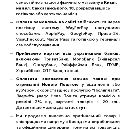
самостійно з нашого фізичного магазину в
Києві,
на вул. Саксаганського, 18
, розрахувавшись
готівкою або карткою на місці.
Оплата замовлень на сайті
здійснюється через
платіжну систему WayForPay наступними
способами: ApplePay, GooglePay, Приват24,
VisaCheckout, MasterPass та готівкою у терміналі
самообслуговування.
Приймаємо картки всіх українських банків
,
включаючи ПриватБанк, MonoBank (Універсал
Банк), Ощадбанк, Райффайзен Банк, ПУМБ,
Укрсиббанк, ОТП Банк, та інші.
Оплатити замовлення можна також при
отриманні Новою Поштою
у відділенні або
кур'єром, скориставшись послугою "Післяплата".
Зверніть увагу
: Нова Пошта утримує комісію в
розмірі 2% від вартості товарів + 20 грн.
Детальніше можна дізнатись
тут
.
Ми продаємо виключно оригінальний товар і
співпрацюємо напряму з брендами-виробниками
та офіційними дилерами, тому на всі товари діє