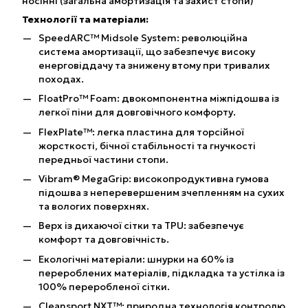
носінні (загальна амортизація та захист стопи)
Технології та матеріали:
SpeedARC™ Midsole System: революційна
система амортизації, що забезпечує високу
енерговіддачу та знижену втому при тривалих
походах.
FloatPro™ Foam: двокомпонентна міжпідошва із
легкої піни для довговічного комфорту.
FlexPlate™: легка пластина для торсійної
жорсткості, бічної стабільності та гнучкості
передньої частини стопи.
Vibram® MegaGrip: високопродуктивна гумова
підошва з неперевершеним зчепленням на сухих
та вологих поверхнях.
Верх із дихаючої сітки та TPU: забезпечує
комфорт та довговічність.
Екологічні матеріали: шнурки на 60% із
перероблених матеріалів, підкладка та устілка із
100% переробленої сітки.
Cleansport NXT™: природна технологія контролю