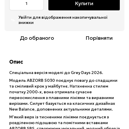
Купити
Увійти
для відображення накопичувальної
%
знижки
До обраного
Порівняти
Опис
Cпеціальна версія моделі до Grey Days 2026.
Модель
ABZORB
5030 поєднує повагу до спадщини
та сміливий крок у майбутнє. Натхненна стилем
початку 2000-х, вона отримала сучасне
переосмислення з плавними лініями та виразними
вирізами. Силует базується на класичних дизайнах
New Balance, доповнених актуальними деталями.
М’який верх із тисненими лініями поєднується з
розділеною підошвою та помітними вставками
ABZORB
SBS, створюючи унікальний, модний образ із