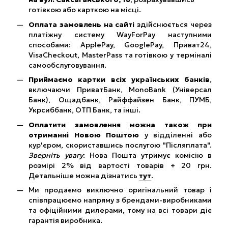
готівкою або карткою на місці.
Оплата замовлень на сайті
здійснюється через
платіжну систему WayForPay наступними
способами: ApplePay, GooglePay, Приват24,
VisaCheckout, MasterPass та готівкою у терміналі
самообслуговування.
Приймаємо картки всіх українських банків
,
включаючи ПриватБанк, MonoBank (Універсал
Банк), Ощадбанк, Райффайзен Банк, ПУМБ,
Укрсиббанк, ОТП Банк, та інші.
Оплатити замовлення можна також при
отриманні Новою Поштою
у відділенні або
кур'єром, скориставшись послугою "Післяплата".
Зверніть увагу
: Нова Пошта утримує комісію в
розмірі 2% від вартості товарів + 20 грн.
Детальніше можна дізнатись
тут
.
Ми продаємо виключно оригінальний товар і
співпрацюємо напряму з брендами-виробниками
та офіційними дилерами, тому на всі товари діє
гарантія виробника.