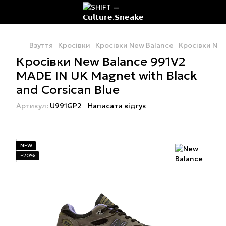
Взуття
Кросівки
Кросівки New Balance
Кросівки New
Кросівки New Balance 991V2
MADE IN UK Magnet with Black
and Corsican Blue
Артикул:
U991GP2
Написати відгук
NEW
−20%