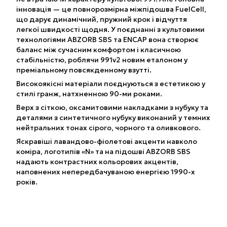
інновація — це повнорозмірна міжпідошва FuelCell,
що дарує динамічний, пружний крок і відчуття
легкої швидкості щодня. У поєднанні з культовими
технологіями
ABZORB
SBS та ENCAP вона створює
баланс між сучасним комфортом і класичною
стабільністю, роблячи 991v2 новим еталоном у
преміальному повсякденному взутті.
Високоякісні матеріали поєднуються з естетикою у
стилі гранж, натхненною 90-ми роками.
Верх з сіткою, оксамитовими накладками з нубуку та
деталями з синтетичного нубуку виконаний у темних
нейтральних тонах сірого, чорного та оливкового.
Яскравіші лавандово-фіолетові акценти навколо
коміра, логотипів «N» та на підошві ABZORB SBS
надають контрастних кольорових акцентів,
наповнених непередбачуваною енергією 1990-х
років.