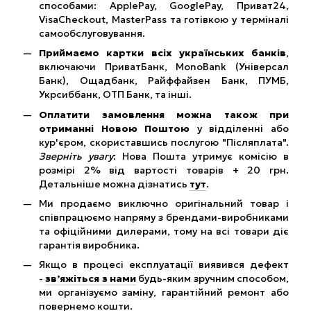
способами: ApplePay, GooglePay, Приват24,
VisaCheckout, MasterPass та готівкою у терміналі
самообслуговування.
Приймаємо картки всіх українських банків
,
включаючи ПриватБанк, MonoBank (Універсал
Банк), Ощадбанк, Райффайзен Банк, ПУМБ,
Укрсиббанк, ОТП Банк, та інші.
Оплатити замовлення можна також при
отриманні Новою Поштою
у відділенні або
кур'єром, скориставшись послугою "Післяплата".
Зверніть увагу
: Нова Пошта утримує комісію в
розмірі 2% від вартості товарів + 20 грн.
Детальніше можна дізнатись
тут
.
Ми продаємо виключно оригінальний товар і
співпрацюємо напряму з брендами-виробниками
та офіційними дилерами, тому на всі товари діє
гарантія виробника.
Якщо в процесі експлуатації виявився дефект
-
зв’яжіться з нами
будь-яким зручним способом,
ми організуємо заміну, гарантійний ремонт або
повернемо кошти.