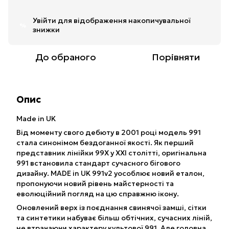
Увійти
для відображення накопичувальної
%
знижки
До обраного
Порівняти
Опис
Made in UK
Від моменту свого дебюту в 2001 році модель 991
стала синонімом бездоганної якості. Як перший
представник лінійки 99X у XXI столітті, оригінальна
991 встановила стандарт сучасного бігового
дизайну. MADE in UK 991v2 уособлює новий еталон,
пропонуючи новий рівень майстерності та
еволюційний погляд на цю справжню ікону.
Оновлений верх із поєднання свинячої замші, сітки
та синтетики набуває більш обтічних, сучасних ліній,
не втрачаючи характеру культової 991. Але головна