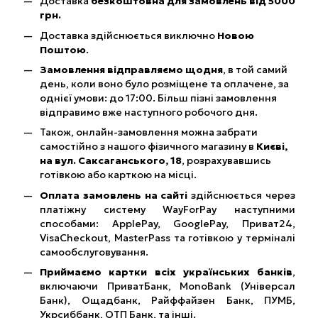
Доставка
безкоштовна для замовлень від 5000
грн.
Доставка здійснюється виключно
Новою
Поштою
.
Замовлення відправляємо щодня
, в той самий
день, коли воно було розміщене та оплачене, за
однієї умови: до 17:00. Більш пізні замовлення
відправимо вже наступного робочого дня.
Також, онлайн-замовлення можна забрати
самостійно з нашого фізичного магазину в
Києві,
на вул. Саксаганського, 18
, розрахувавшись
готівкою або карткою на місці.
Оплата замовлень на сайті
здійснюється через
платіжну систему WayForPay наступними
способами: ApplePay, GooglePay, Приват24,
VisaCheckout, MasterPass та готівкою у терміналі
самообслуговування.
Приймаємо картки всіх українських банків
,
включаючи ПриватБанк, MonoBank (Універсал
Банк), Ощадбанк, Райффайзен Банк, ПУМБ,
Укрсиббанк, ОТП Банк, та інші.