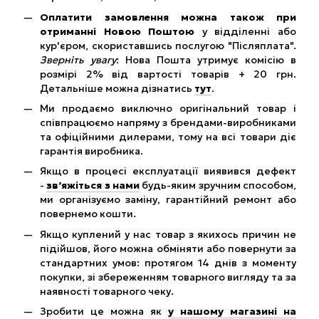
Оплатити замовлення можна також при
отриманні Новою Поштою
у відділенні або
кур'єром, скориставшись послугою "Післяплата".
Зверніть увагу
: Нова Пошта утримує комісію в
розмірі 2% від вартості товарів + 20 грн.
Детальніше можна дізнатись
тут
.
Ми продаємо виключно оригінальний товар і
співпрацюємо напряму з брендами-виробниками
та офіційними дилерами, тому на всі товари діє
гарантія виробника.
Якщо в процесі експлуатації виявився дефект
-
зв’яжіться з нами
будь-яким зручним способом,
ми організуємо заміну, гарантійний ремонт або
повернемо кошти.
Якщо куплений у нас товар з якихось причин не
підійшов, його можна обміняти або повернути за
стандартних умов: протягом 14 днів з моменту
покупки, зі збереженням товарного вигляду та за
наявності товарного чеку.
Зробити це можна як
у нашому магазині на