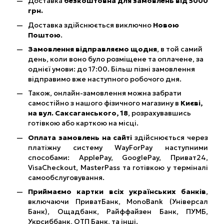
Доставка
безкоштовна для замовлень від 5000
грн.
Доставка здійснюється виключно
Новою
Поштою
.
Замовлення відправляємо щодня
, в той самий
день, коли воно було розміщене та оплачене, за
однієї умови: до 17:00. Більш пізні замовлення
відправимо вже наступного робочого дня.
Також, онлайн-замовлення можна забрати
самостійно з нашого фізичного магазину в
Києві,
на вул. Саксаганського, 18
, розрахувавшись
готівкою або карткою на місці.
Оплата замовлень на сайті
здійснюється через
платіжну систему WayForPay наступними
способами: ApplePay, GooglePay, Приват24,
VisaCheckout, MasterPass та готівкою у терміналі
самообслуговування.
Приймаємо картки всіх українських банків
,
включаючи ПриватБанк, MonoBank (Універсал
Банк), Ощадбанк, Райффайзен Банк, ПУМБ,
Укрсиббанк, ОТП Банк, та інші.