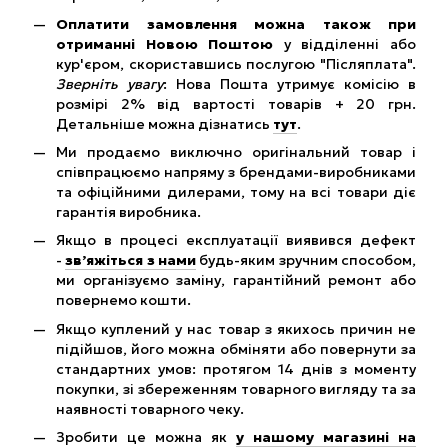
Оплатити замовлення можна також при
отриманні Новою Поштою
у відділенні або
кур'єром, скориставшись послугою "Післяплата".
Зверніть увагу
: Нова Пошта утримує комісію в
розмірі 2% від вартості товарів + 20 грн.
Детальніше можна дізнатись
тут
.
Ми продаємо виключно оригінальний товар і
співпрацюємо напряму з брендами-виробниками
та офіційними дилерами, тому на всі товари діє
гарантія виробника.
Якщо в процесі експлуатації виявився дефект
-
зв’яжіться з нами
будь-яким зручним способом,
ми організуємо заміну, гарантійний ремонт або
повернемо кошти.
Якщо куплений у нас товар з якихось причин не
підійшов, його можна обміняти або повернути за
стандартних умов: протягом 14 днів з моменту
покупки, зі збереженням товарного вигляду та за
наявності товарного чеку.
Зробити це можна як
у нашому магазині на