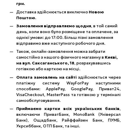
грн.
Доставка здійснюється виключно
Новою
Поштою
.
Замовлення відправляємо щодня
, в той самий
день, коли воно було розміщене та оплачене, за
однієї умови: до 17:00. Більш пізні замовлення
відправимо вже наступного робочого дня.
Також, онлайн-замовлення можна забрати
самостійно з нашого фізичного магазину в
Києві,
на вул. Саксаганського, 18
, розрахувавшись
готівкою або карткою на місці.
Оплата замовлень на сайті
здійснюється через
платіжну систему WayForPay наступними
способами: ApplePay, GooglePay, Приват24,
VisaCheckout, MasterPass та готівкою у терміналі
самообслуговування.
Приймаємо картки всіх українських банків
,
включаючи ПриватБанк, MonoBank (Універсал
Банк), Ощадбанк, Райффайзен Банк, ПУМБ,
Укрсиббанк, ОТП Банк, та інші.