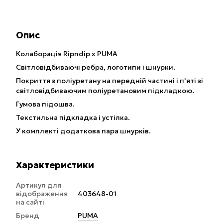
Опис
Колаборація Ripndip x PUMA
Світловідбиваючі ребра, логотипи і шнурки.
Покриття з поліуретану на передній частині і п'яті зі
світловідбиваючим поліуретановим підкладкою.
Гумова підошва.
Текстильна підкладка і устілка.
У комплекті додаткова пара шнурків.
Характеристики
Артикул для
відображення
403648-01
на сайті
Бренд
PUMA