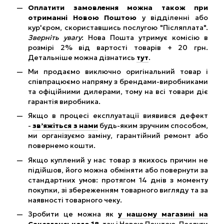
Оплатити замовлення можна також при
отриманні Новою Поштою
у відділенні або
кур'єром, скориставшись послугою "Післяплата".
Зверніть увагу
: Нова Пошта утримує комісію в
розмірі 2% від вартості товарів + 20 грн.
Детальніше можна дізнатись
тут
.
Ми продаємо виключно оригінальний товар і
співпрацюємо напряму з брендами-виробниками
та офіційними дилерами, тому на всі товари діє
гарантія виробника.
Якщо в процесі експлуатації виявився дефект
-
зв’яжіться з нами
будь-яким зручним способом,
ми організуємо заміну, гарантійний ремонт або
повернемо кошти.
Якщо куплений у нас товар з якихось причин не
підійшов, його можна обміняти або повернути за
стандартних умов: протягом 14 днів з моменту
покупки, зі збереженням товарного вигляду та за
наявності товарного чеку.
Зробити це можна як
у нашому магазині на