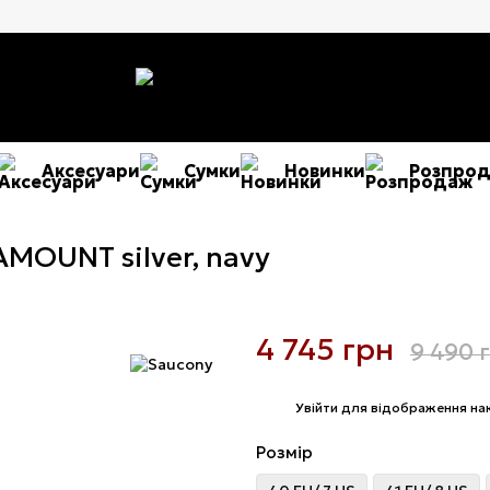
Аксесуари
Сумки
Новинки
Розпро
MOUNT silver, navy
4 745 грн
9 490 
%
Увійти
для відображення на
Розмір