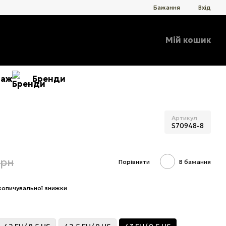
Бажання
Вхід
Мій кошик
даж
Бренди
Артикул
S70948-8
грн
Порівняти
В бажання
копичувальної знижки