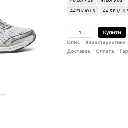
40 EU/ 7 US
41 EU/ 8 US
44 EU/ 10 US
44,5 EU/ 10,
Купити
Опис
Характеристики
Доставка
Оплата
Гар
гою