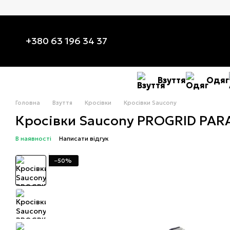
Перейти до основного контенту
+380 63 196 34 37
Взуття
Одяг
Головна
Взуття
Кросівки
Кросівки Saucony
Кросівки Saucony PROGRID PARA
В наявності
Написати відгук
−50%