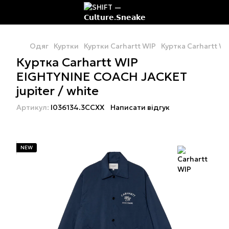
Одяг
Куртки
Куртки Carhartt WIP
Куртка Carhartt W
Куртка Carhartt WIP
EIGHTYNINE COACH JACKET
jupiter / white
Артикул:
I036134.3CCXX
Написати відгук
NEW