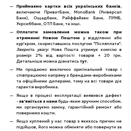
Приймаємо картки всіх українських банків
,
включаючи ПриватБанк, MonoBank (Універсал
Банк), Ощадбанк, Райффайзен Банк, ПУМБ,
Укрсиббанк, ОТП Банк, та інші.
Оплатити замовлення можна також при
отриманні Новою Поштою
у відділенні або
кур'єром, скориставшись послугою "Післяплата".
Зверніть увагу
: Нова Пошта утримує комісію в
розмірі 2% від вартості товарів + 20 грн.
Детальніше можна дізнатись
тут
.
Ми продаємо виключно оригінальний товар і
співпрацюємо напряму з брендами-виробниками
та офіційними дилерами, тому на всі товари діє
гарантія виробника.
Якщо в процесі експлуатації виявився дефект
-
зв’яжіться з нами
будь-яким зручним способом,
ми організуємо заміну, гарантійний ремонт або
повернемо кошти.
Якщо куплений у нас товар з якихось причин не
підійшов, його можна обміняти або повернути за