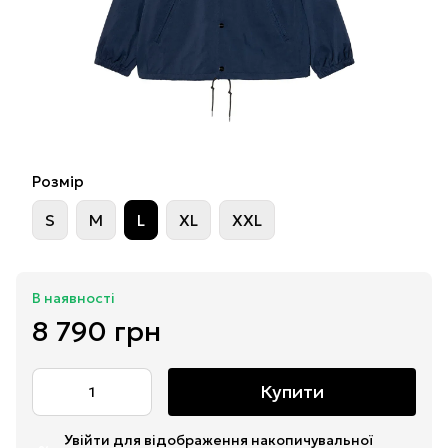
Розмір
S
M
L
XL
XXL
В наявності
8 790 грн
Купити
Увійти
для відображення накопичувальної