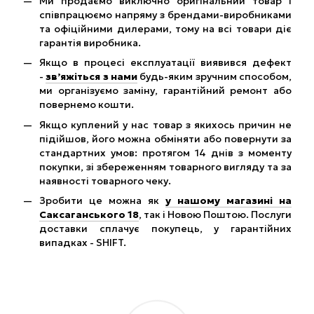
Ми продаємо виключно оригінальний товар і
співпрацюємо напряму з брендами-виробниками
та офіційними дилерами, тому на всі товари діє
гарантія виробника.
Якщо в процесі експлуатації виявився дефект
-
зв’яжіться з нами
будь-яким зручним способом,
ми організуємо заміну, гарантійний ремонт або
повернемо кошти.
Якщо куплений у нас товар з якихось причин не
підійшов, його можна обміняти або повернути за
стандартних умов: протягом 14 днів з моменту
покупки, зі збереженням товарного вигляду та за
наявності товарного чеку.
Зробити це можна як
у нашому магазині на
Саксаганського 18
, так і Новою Поштою. Послуги
доставки сплачує покупець, у гарантійних
випадках - SHIFT.