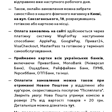
відправимо вже наступного робочого дня.
Також, онлайн-замовлення можна забрати
самостійно з нашого фізичного магазину в
Києві,
на вул. Саксаганського, 18
, розрахувавшись
готівкою або карткою на місці.
Оплата замовлень на сайті
здійснюється через
платіжну систему WayForPay наступними
способами: ApplePay, GooglePay, Приват24,
VisaCheckout, MasterPass та готівкою у терміналі
самообслуговування.
Приймаємо картки всіх українських банків
,
включаючи ПриватБанк, MonoBank (Універсал
Банк), Ощадбанк, Райффайзен Банк, ПУМБ,
Укрсиббанк, ОТП Банк, та інші.
Оплатити замовлення можна також при
отриманні Новою Поштою
у відділенні або
кур'єром, скориставшись послугою "Післяплата".
Зверніть увагу
: Нова Пошта утримує комісію в
розмірі 2% від вартості товарів + 20 грн.
Детальніше можна дізнатись
тут
.