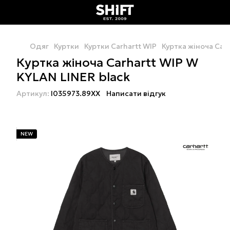
Одяг
Куртки
Куртки Carhartt WIP
Куртка жіноча Carh
Куртка жіноча Carhartt WIP W
KYLAN LINER black
Артикул:
I035973.89XX
Написати відгук
NEW