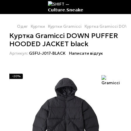
Одяг
Куртки
Куртки Gramicci
Куртка Gramicci DOW
Куртка Gramicci DOWN PUFFER
HOODED JACKET black
Артикул:
G5FU-J017-BLACK
Написати відгук
−20%