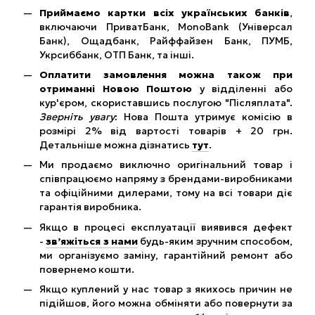
Приймаємо картки всіх українських банків
,
включаючи ПриватБанк, MonoBank (Універсал
Банк), Ощадбанк, Райффайзен Банк, ПУМБ,
Укрсиббанк, ОТП Банк, та інші.
Оплатити замовлення можна також при
отриманні Новою Поштою
у відділенні або
кур'єром, скориставшись послугою "Післяплата".
Зверніть увагу
: Нова Пошта утримує комісію в
розмірі 2% від вартості товарів + 20 грн.
Детальніше можна дізнатись
тут
.
Ми продаємо виключно оригінальний товар і
співпрацюємо напряму з брендами-виробниками
та офіційними дилерами, тому на всі товари діє
гарантія виробника.
Якщо в процесі експлуатації виявився дефект
-
зв’яжіться з нами
будь-яким зручним способом,
ми організуємо заміну, гарантійний ремонт або
повернемо кошти.
Якщо куплений у нас товар з якихось причин не
підійшов, його можна обміняти або повернути за