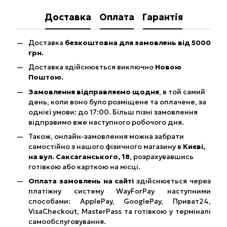
Доставка
Оплата
Гарантія
Доставка
безкоштовна для замовлень від 5000
грн.
Доставка здійснюється виключно
Новою
Поштою
.
Замовлення відправляємо щодня
, в той самий
день, коли воно було розміщене та оплачене, за
однієї умови: до 17:00. Більш пізні замовлення
відправимо вже наступного робочого дня.
Також, онлайн-замовлення можна забрати
самостійно з нашого фізичного магазину в
Києві,
на вул. Саксаганського, 18
, розрахувавшись
готівкою або карткою на місці.
Оплата замовлень на сайті
здійснюється через
платіжну систему WayForPay наступними
способами: ApplePay, GooglePay, Приват24,
VisaCheckout, MasterPass та готівкою у терміналі
самообслуговування.