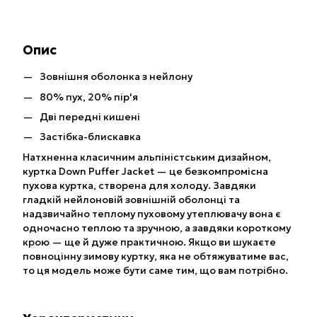
Опис
Зовнішня оболонка з нейлону
80% пух, 20% пір'я
Дві передні кишені
Застібка-блискавка
Натхненна класичним альпіністським дизайном,
куртка Down Puffer Jacket — це безкомпромісна
пухова куртка, створена для холоду. Завдяки
гладкій нейлоновій зовнішній оболонці та
надзвичайно теплому пуховому утеплювачу вона є
одночасно теплою та зручною, а завдяки короткому
крою — ще й дуже практичною. Якщо ви шукаєте
повноцінну зимову куртку, яка не обтяжуватиме вас,
то ця модель може бути саме тим, що вам потрібно.