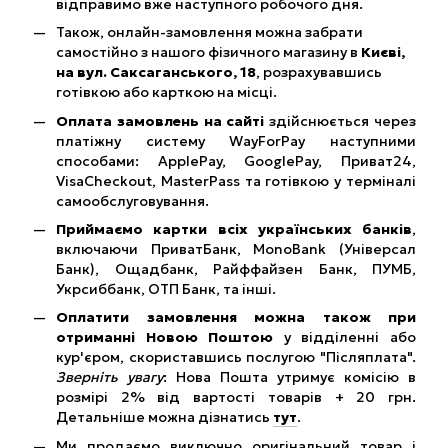
відправимо вже наступного робочого дня.
Також, онлайн-замовлення можна забрати
самостійно з нашого фізичного магазину в
Києві,
на вул. Саксаганського, 18
, розрахувавшись
готівкою або карткою на місці.
Оплата замовлень на сайті
здійснюється через
платіжну систему WayForPay наступними
способами: ApplePay, GooglePay, Приват24,
VisaCheckout, MasterPass та готівкою у терміналі
самообслуговування.
Приймаємо картки всіх українських банків
,
включаючи ПриватБанк, MonoBank (Універсал
Банк), Ощадбанк, Райффайзен Банк, ПУМБ,
Укрсиббанк, ОТП Банк, та інші.
Оплатити замовлення можна також при
отриманні Новою Поштою
у відділенні або
кур'єром, скориставшись послугою "Післяплата".
Зверніть увагу
: Нова Пошта утримує комісію в
розмірі 2% від вартості товарів + 20 грн.
Детальніше можна дізнатись
тут
.
Ми продаємо виключно оригінальний товар і