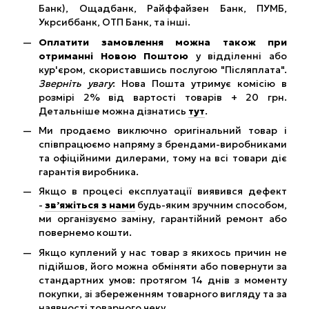
Банк), Ощадбанк, Райффайзен Банк, ПУМБ,
Укрсиббанк, ОТП Банк, та інші.
Оплатити замовлення можна також при
отриманні Новою Поштою
у відділенні або
кур'єром, скориставшись послугою "Післяплата".
Зверніть увагу
: Нова Пошта утримує комісію в
розмірі 2% від вартості товарів + 20 грн.
Детальніше можна дізнатись
тут
.
Ми продаємо виключно оригінальний товар і
співпрацюємо напряму з брендами-виробниками
та офіційними дилерами, тому на всі товари діє
гарантія виробника.
Якщо в процесі експлуатації виявився дефект
-
зв’яжіться з нами
будь-яким зручним способом,
ми організуємо заміну, гарантійний ремонт або
повернемо кошти.
Якщо куплений у нас товар з якихось причин не
підійшов, його можна обміняти або повернути за
стандартних умов: протягом 14 днів з моменту
покупки, зі збереженням товарного вигляду та за
наявності товарного чеку.