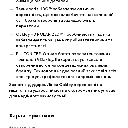
очам ще більше деталей.
Технологія HDO™ забезпечує оптичну
коректність, що дозволяє бачити навколишній
світ без спотворень та захищає очі від
перевтоми.
Oakley HD POLARIZED™ - особливість лінз, яка
забезпечує покращене сприйняття глибини та
контрастності.
PLUTONITE®. Одна з багатьох запатентованих
технологій Oakley. Використовується для
створення всіх лінз сонцезахисних окулярів
бренду. Технологія надає повний захист від всіх
спектрів ультрафіолетового випромінювання.
Захист від ударів. Лінзи Oakley перевірені на
міцність та ударостійкість в екстремальних умовах
для надійного захисту очей.
Характеристики
Артикул для