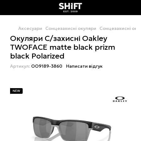
Аксесуари
Сонцезахисні окуляри
Сонцезахисні оку
Окуляри С/захисні Oakley
TWOFACE matte black prizm
black Polarized
Артикул:
OO9189-3860
Написати відгук
NEW