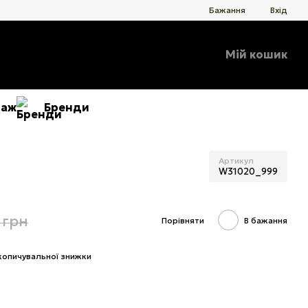
Бажання
Вхід
Мій кошик
даж
Бренди
Артикул
W31020_999
 грн
Порівняти
В бажання
копичувальної знижки