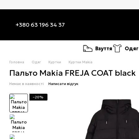
Перейти до основного контенту
+380 63 196 34 37
Взуття
Одяг
Головна
Одяг
Куртки
Куртки Makia
Пальто Makia FREJA COAT black
Немає в наявності
Написати відгук
−20%