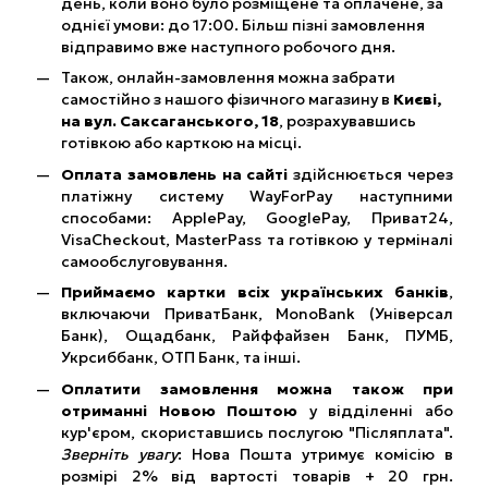
день, коли воно було розміщене та оплачене, за
однієї умови: до 17:00. Більш пізні замовлення
відправимо вже наступного робочого дня.
Також, онлайн-замовлення можна забрати
самостійно з нашого фізичного магазину в
Києві,
на вул. Саксаганського, 18
, розрахувавшись
готівкою або карткою на місці.
Оплата замовлень на сайті
здійснюється через
платіжну систему WayForPay наступними
способами: ApplePay, GooglePay, Приват24,
VisaCheckout, MasterPass та готівкою у терміналі
самообслуговування.
Приймаємо картки всіх українських банків
,
включаючи ПриватБанк, MonoBank (Універсал
Банк), Ощадбанк, Райффайзен Банк, ПУМБ,
Укрсиббанк, ОТП Банк, та інші.
Оплатити замовлення можна також при
отриманні Новою Поштою
у відділенні або
кур'єром, скориставшись послугою "Післяплата".
Зверніть увагу
: Нова Пошта утримує комісію в
розмірі 2% від вартості товарів + 20 грн.