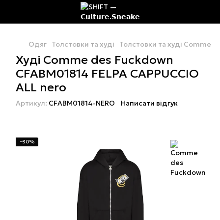
Одяг
Толстовки та худі
Толстовки та худі Comme d
Худі Comme des Fuckdown
CFABM01814 FELPA CAPPUCCIO
ALL nero
Артикул:
CFABM01814-NERO
Написати відгук
−30%