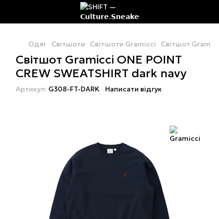
Одяг
Світшоти
Світшоти Gramicci
Світшот Gramicc
Світшот Gramicci ONE POINT
CREW SWEATSHIRT dark navy
Артикул:
G308-FT-DARK
Написати відгук