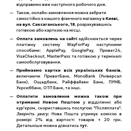
відправимо вже наступного робочого дня.
Також, онлайн-замовлення можна забрати
самостійно з нашого фізичного магазину в
Києві,
на вул. Саксаганського, 18
, розрахувавшись
готівкою або карткою на місці.
Оплата замовлень на сайті
здійснюється через
платіжну систему WayForPay наступними
способами: ApplePay, GooglePay, Приват24,
VisaCheckout, MasterPass та готівкою у терміналі
самообслуговування.
Приймаємо картки всіх українських банків
,
включаючи ПриватБанк, MonoBank (Універсал
Банк), Ощадбанк, Райффайзен Банк, ПУМБ,
Укрсиббанк, ОТП Банк, та інші.
Оплатити замовлення можна також при
отриманні Новою Поштою
у відділенні або
кур'єром, скориставшись послугою "Післяплата".
Зверніть увагу
: Нова Пошта утримує комісію в
розмірі 2% від вартості товарів + 20 грн.
Детальніше можна дізнатись
тут
.