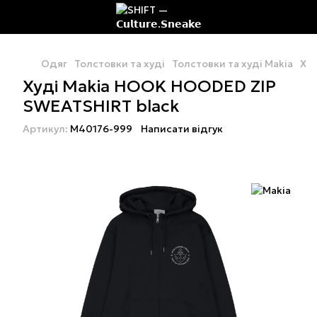
Одяг
Толстовки та худі
Толстовки та худі Makia
Худ
Худі Makia HOOK HOODED ZIP
SWEATSHIRT black
Артикул:
M40176-999
Написати відгук