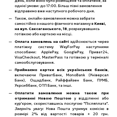
день, коли воно було розміщене та оплачене, за
однієї умови: до 17:00. Більш пізні замовлення
відправимо вже наступного робочого дня.
Також, онлайн-замовлення можна забрати
самостійно з нашого фізичного магазину в
Києві,
на вул. Саксаганського, 18
, розрахувавшись
готівкою або карткою на місці.
Оплата замовлень на сайті
здійснюється через
платіжну систему WayForPay наступними
способами: ApplePay, GooglePay, Приват24,
VisaCheckout, MasterPass та готівкою у терміналі
самообслуговування.
Приймаємо картки всіх українських банків
,
включаючи ПриватБанк, MonoBank (Універсал
Банк), Ощадбанк, Райффайзен Банк, ПУМБ,
Укрсиббанк, ОТП Банк, та інші.
Оплатити замовлення можна також при
отриманні Новою Поштою
у відділенні або
кур'єром, скориставшись послугою "Післяплата".
Зверніть увагу
: Нова Пошта утримує комісію в
розмірі 2% від вартості товарів + 20 грн.