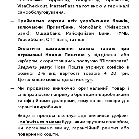
VisaCheckout, MasterPass та готівкою у терміналі
самообслуговування.
Приймаємо картки всіх українських банків
,
включаючи ПриватБанк, MonoBank (Універсал
Банк), Ощадбанк, Райффайзен Банк, ПУМБ,
Укрсиббанк, ОТП Банк, та інші.
Оплатити замовлення можна також при
отриманні Новою Поштою
у відділенні або
кур'єром, скориставшись послугою "Післяплата".
Зверніть увагу
: Нова Пошта утримує комісію в
розмірі 2% від вартості товарів + 20 грн.
Детальніше можна дізнатись
тут
.
Ми продаємо виключно оригінальний товар і
співпрацюємо напряму з брендами-виробниками
та офіційними дилерами, тому на всі товари діє
гарантія виробника.
Якщо в процесі експлуатації виявився дефект
-
зв’яжіться з нами
будь-яким зручним способом,
ми організуємо заміну, гарантійний ремонт або
повернемо кошти.