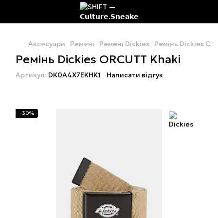
Аксесуари
Ремені
Ремені Dickies
Ремінь Dickies OR
Ремінь Dickies ORCUTT Khaki
Артикул:
DK0A4X7EKHK1
Написати відгук
−30%