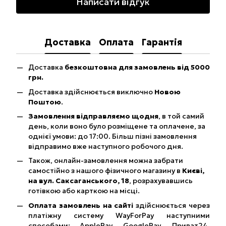
Написати відгук
Доставка
Оплата
Гарантія
Доставка
безкоштовна для замовлень від 5000
грн.
Доставка здійснюється виключно
Новою
Поштою
.
Замовлення відправляємо щодня
, в той самий
день, коли воно було розміщене та оплачене, за
однієї умови: до 17:00. Більш пізні замовлення
відправимо вже наступного робочого дня.
Також, онлайн-замовлення можна забрати
самостійно з нашого фізичного магазину в
Києві,
на вул. Саксаганського, 18
, розрахувавшись
готівкою або карткою на місці.
Оплата замовлень на сайті
здійснюється через
платіжну систему WayForPay наступними
способами: ApplePay, GooglePay, Приват24,