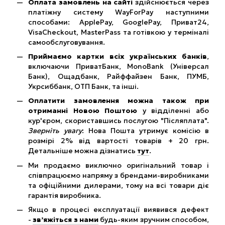
Оплата замовлень на сайті
здійснюється через
платіжну систему WayForPay наступними
способами: ApplePay, GooglePay, Приват24,
VisaCheckout, MasterPass та готівкою у терміналі
самообслуговування.
Приймаємо картки всіх українських банків
,
включаючи ПриватБанк, MonoBank (Універсал
Банк), Ощадбанк, Райффайзен Банк, ПУМБ,
Укрсиббанк, ОТП Банк, та інші.
Оплатити замовлення можна також при
отриманні Новою Поштою
у відділенні або
кур'єром, скориставшись послугою "Післяплата".
Зверніть увагу
: Нова Пошта утримує комісію в
розмірі 2% від вартості товарів + 20 грн.
Детальніше можна дізнатись
тут
.
Ми продаємо виключно оригінальний товар і
співпрацюємо напряму з брендами-виробниками
та офіційними дилерами, тому на всі товари діє
гарантія виробника.
Якщо в процесі експлуатації виявився дефект
-
зв’яжіться з нами
будь-яким зручним способом,