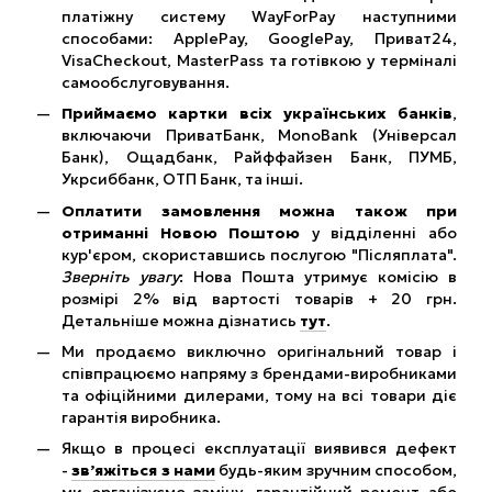
платіжну систему WayForPay наступними
способами: ApplePay, GooglePay, Приват24,
VisaCheckout, MasterPass та готівкою у терміналі
самообслуговування.
Приймаємо картки всіх українських банків
,
включаючи ПриватБанк, MonoBank (Універсал
Банк), Ощадбанк, Райффайзен Банк, ПУМБ,
Укрсиббанк, ОТП Банк, та інші.
Оплатити замовлення можна також при
отриманні Новою Поштою
у відділенні або
кур'єром, скориставшись послугою "Післяплата".
Зверніть увагу
: Нова Пошта утримує комісію в
розмірі 2% від вартості товарів + 20 грн.
Детальніше можна дізнатись
тут
.
Ми продаємо виключно оригінальний товар і
співпрацюємо напряму з брендами-виробниками
та офіційними дилерами, тому на всі товари діє
гарантія виробника.
Якщо в процесі експлуатації виявився дефект
-
зв’яжіться з нами
будь-яким зручним способом,