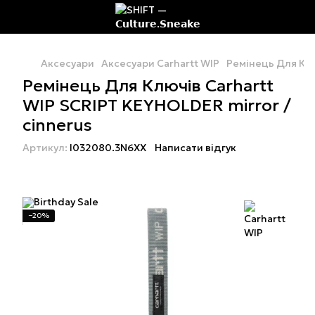
Аксесуари
Аксесуари Carhartt WIP
Ремінець Для Клю
Ремінець Для Ключів Carhartt
WIP SCRIPT KEYHOLDER mirror /
cinnerus
Артикул:
I032080.3N6XX
Написати відгук
−20%